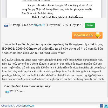
85 trang
|
Chia sẻ:
huyen82
| Lượt xem: 1755
| Lượt tải: 0
Free
Tóm tắt tài liệu
Đánh giá hiệu quả việc áp dụng hệ thống quản lý chất lượng
ISO 9001: 2000 ở Công ty cổ phần đầu tư và xây dựng số 4
, để xem tài liệu
hoàn chỉnh bạn click vào nút DOWNLOAD ở trên
MỞ ĐẦU Đất nước đang từng ngày đổi mới và phát triển theo hướng công nghiệp hoá,
hiện đại hoá, cơ chế thị trường đã tạo ra sự phân cực giữa các doanh nghiệp và cạnh
tranh ngày càng trở nên gay gắt. Để tồn tại và phát triển các doanh nghiệp chỉ có một sự
lựa chọn duy nhất là phải sản xuất ra những sản phẩm có chất lượng tốt và có giá cả
phù hợp. Nhưng bên cạnh đó thì khó khăn lớn nhất đối với các doanh nghiệp Việt Nam
hiện nay là vấn đề vốn cho đầu tư cơ sở vật chất và cải tiên hệ thống quản lý của mình.
Công ty cổ phần đầu tư và xây dựng số 4 bước vào thị trường xây dựng từ năm 1959.
Các file đính kèm theo tài liệu này:
Từ những ngày đầu thành lập Công ty đã coi việc liên tục cải tiến và nâng cao chất
lượng các công trình thi công là tôn chỉ hàng đầu của mình. Do đó Công ty đã tìm hiểu
32327.doc
và áp dụng hệ thống quản lý chất lượng ISO 9001: 2000 nhằm hoàn thiện công tác quản
lý chất lượng trong Công ty. Đây là một sự lựa chọn đúng đắn của Công ty trong chiến
lược phát triển và nâng cao khả năng cạnh tranh của Công ty. Là một sinh viên thực tập
Copyright © 2026
ZBook.vn
ở Công ty, qua khảo sát và tìm hiểu em nhận thấy điều quan tâm lớn nhất hiện nay của