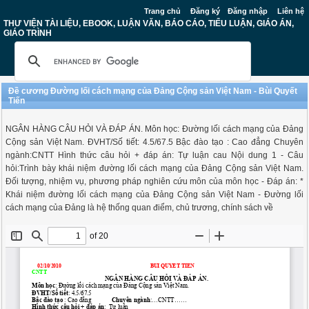
Trang chủ
Đăng ký
Đăng nhập
Liên hệ
THƯ VIỆN TÀI LIỆU, EBOOK, LUẬN VĂN, BÁO CÁO, TIỂU LUẬN, GIÁO ÁN,
GIÁO TRÌNH
Đề cương Đường lối cách mạng của Đảng Cộng sản Việt Nam - Bùi Quyết
Tiến
NGÂN HÀNG CÂU HỎI VÀ ĐÁP ÁN. Môn học: Đường lối cách mạng của Đảng
Cộng sản Việt Nam. ĐVHT/Số tiết: 4.5/67.5 Bậc đào tạo : Cao đẳng Chuyên
ngành:CNTT Hình thức câu hỏi + đáp án: Tự luận cau Nội dung 1 - Câu
hỏi:Trình bày khái niệm đường lối cách mạng của Đảng Cộng sản Việt Nam.
Đối tượng, nhiệm vụ, phương pháp nghiên cứu môn của môn học - Đáp án: *
Khái niệm đường lối cách mạng của Đảng Cộng sản Việt Nam - Đường lối
cách mạng của Đảng là hệ thống quan điểm, chủ trương, chính sách về