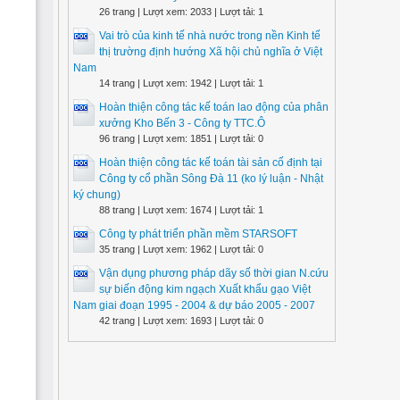
26 trang | Lượt xem: 2033 | Lượt tải: 1
Vai trò của kinh tế nhà nước trong nền Kinh tế
thị trường định hướng Xã hội chủ nghĩa ở Việt
Nam
14 trang | Lượt xem: 1942 | Lượt tải: 1
Hoàn thiện công tác kế toán lao động của phân
xưởng Kho Bến 3 - Công ty TTC.Ô
96 trang | Lượt xem: 1851 | Lượt tải: 0
Hoàn thiện công tác kế toán tài sản cố định tại
Công ty cổ phần Sông Đà 11 (ko lý luận - Nhật
ký chung)
88 trang | Lượt xem: 1674 | Lượt tải: 1
Công ty phát triển phần mềm STARSOFT
35 trang | Lượt xem: 1962 | Lượt tải: 0
Vận dụng phương pháp dãy số thời gian N.cứu
sự biến động kim ngạch Xuất khẩu gạo Việt
Nam giai đoạn 1995 - 2004 & dự báo 2005 - 2007
42 trang | Lượt xem: 1693 | Lượt tải: 0