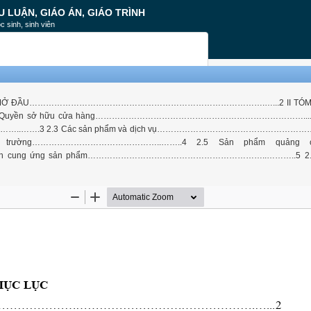
U LUẬN, GIÁO ÁN, GIÁO TRÌNH
c sinh, sinh viên
C LỤC I. LỜI MỞ ĐẦU………………………………………………………………………….…...2 II TÓM
 sở hữu cửa hàng…………………………………………………………………....3 2.2
………………..…….3 2.3 Các sản phẩm và dịch vụ……………………………………………
thị trường………………………………………..……..4 2.5 Sản phẩm quảng c
cung ứng sản phẩm………………………………………………………..………..5 2.7 