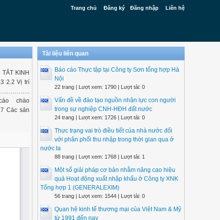
Trang chủ
Đăng ký
Đăng nhập
Liên hệ
Tài liệu liên quan
Báo cáo Thực tập tại Công ty Sơn tổng hợp Hà
 TẮT KINH
Nội
 Vị trí
22 trang | Lượt xem: 1790 | Lượt tải: 0
………………..
Vấn đề về đào tạo nguồn nhân lực con người
áo chào
trong sự nghiệp CNH-HĐH đất nước
Các sản
24 trang | Lượt xem: 1726 | Lượt tải: 0
Thực trạng vai trò điều tiết của nhà nước đối
với phân phối thu nhập trong thời gian qua ở
nước ta
88 trang | Lượt xem: 1768 | Lượt tải: 1
Một số giải pháp cơ bản nhằm nâng cao hiệu
quả Hoạt động xuất nhập khẩu ở Công ty XNK
Tổng hợp 1 (GENERALEXIM)
56 trang | Lượt xem: 1544 | Lượt tải: 0
Quan hệ kinh tế thương mại của Việt Nam & Mỹ
từ 1991 đến nay