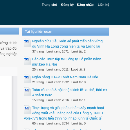
Trang chủ
Đăng ký
Đăng nhập
Liên hệ
Tài liệu liên quan
Nghiên cứu điều kiện để phát triển bền vững
đường chính
du Vịnh Hạ Lọng trong hiện tại và tương lai
và trao đổi
37 trang | Lượt xem: 1871 | Lượt tải: 2
 công nghiệp
Báo cáo Thực tập tại Công ty Cổ phần bánh
mứt kẹo Hà Nội
25 trang | Lượt xem: 3511 | Lượt tải: 2
Ngân hàng ĐT&PT Việt Nam Nam Hà Nội
21 trang | Lượt xem: 1932 | Lượt tải: 0
Toàn cầu hoá & hội nhập kinh tế: xu thế, thời cơ
& thách thức
15 trang | Lượt xem: 2016 | Lượt tải: 1
Thực trạng và giải pháp nhằm đẩy mạnh hoạt
động xuất khẩu hàng hoá của Công ty TNHH
Volex VN trong tiến trình hội nhập Kinh tế Quốc tế
65 trang | Lượt xem: 2034 | Lượt tải: 0