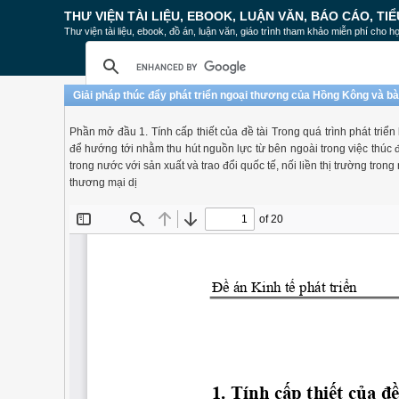
THƯ VIỆN TÀI LIỆU, EBOOK, LUẬN VĂN, BÁO CÁO, TIỂ
Thư viện tài liệu, ebook, đồ án, luận văn, giáo trình tham khảo miễn phí cho họ
Giải pháp thúc đẩy phát triển ngoại thương của Hồng Kông và bà
Phần mở đầu 1. Tính cấp thiết của đề tài Trong quá trình phát triể
để hướng tới nhằm thu hút nguồn lực từ bên ngoài trong việc thúc đ
trong nước với sản xuất và trao đổi quốc tế, nối liền thị trường tron
thương mại dị