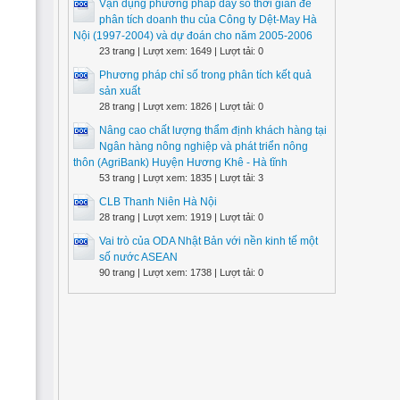
Vận dụng phương pháp dãy số thời gian để
phân tích doanh thu của Công ty Dệt-May Hà
Nội (1997-2004) và dự đoán cho năm 2005-2006
23 trang | Lượt xem: 1649 | Lượt tải: 0
Phương pháp chỉ số trong phân tích kết quả
sản xuất
28 trang | Lượt xem: 1826 | Lượt tải: 0
Nâng cao chất lượng thẩm định khách hàng tại
Ngân hàng nông nghiệp và phát triển nông
thôn (AgriBank) Huyện Hương Khê - Hà tĩnh
53 trang | Lượt xem: 1835 | Lượt tải: 3
CLB Thanh Niên Hà Nội
28 trang | Lượt xem: 1919 | Lượt tải: 0
Vai trò của ODA Nhật Bản với nền kinh tế một
số nước ASEAN
90 trang | Lượt xem: 1738 | Lượt tải: 0