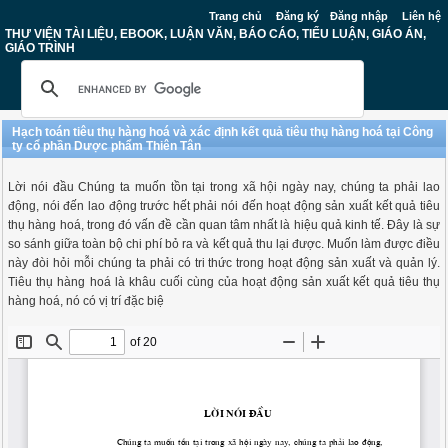
Trang chủ
Đăng ký
Đăng nhập
Liên hệ
THƯ VIỆN TÀI LIỆU, EBOOK, LUẬN VĂN, BÁO CÁO, TIỂU LUẬN, GIÁO ÁN,
GIÁO TRÌNH
Hạch toán tiêu thụ hàng hoá và xác định kết quả tiêu thụ hàng hoá tại Công
ty cổ phần Dược phẩm Thiên Tân
Lời nói đầu Chúng ta muốn tồn tại trong xã hội ngày nay, chúng ta phải lao
động, nói đến lao động trước hết phải nói đến hoạt động sản xuất kết quả tiêu
thụ hàng hoá, trong đó vấn đề cần quan tâm nhất là hiệu quả kinh tế. Đây là sự
so sánh giữa toàn bộ chi phí bỏ ra và kết quả thu lại được. Muốn làm được điều
này đòi hỏi mỗi chúng ta phải có tri thức trong hoạt động sản xuất và quản lý.
Tiêu thụ hàng hoá là khâu cuối cùng của hoạt động sản xuất kết quả tiêu thụ
hàng hoá, nó có vị trí đặc biệ