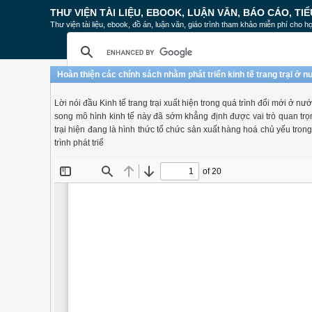
THƯ VIỆN TÀI LIỆU, EBOOK, LUẬN VĂN, BÁO CÁO, TIỂ
Thư viện tài liệu, ebook, đồ án, luận văn, giáo trình tham khảo miễn phí cho họ
Hoàn thiện các chính sách nhằm phát triển kinh tế trang trại ở n
Lời nói đầu Kinh tế trang trại xuất hiện trong quá trình đổi mới ở 
song mô hình kinh tế này đã sớm khẳng định được vai trò quan trọng
trại hiện đang là hình thức tổ chức sản xuất hàng hoá chủ yếu trong 
trình phát triể