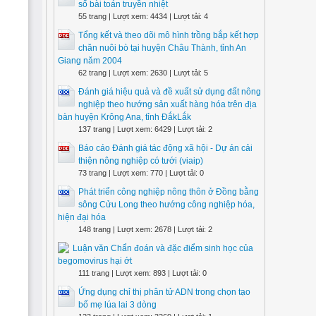
số bài toán truyền nhiệt
55 trang | Lượt xem: 4434 | Lượt tải: 4
Tổng kết và theo dõi mô hình trồng bắp kết hợp
chăn nuôi bò tại huyện Châu Thành, tỉnh An
Giang năm 2004
62 trang | Lượt xem: 2630 | Lượt tải: 5
Đánh giá hiệu quả và đề xuất sử dụng đất nông
nghiệp theo hướng sản xuất hàng hóa trên địa
bàn huyện Krông Ana, tỉnh ĐắkLắk
137 trang | Lượt xem: 6429 | Lượt tải: 2
Báo cáo Đánh giá tác động xã hội - Dự án cải
thiện nông nghiệp có tưới (viaip)
73 trang | Lượt xem: 770 | Lượt tải: 0
Phát triển công nghiệp nông thôn ở Đồng bằng
sông Cửu Long theo hướng công nghiệp hóa,
hiện đại hóa
148 trang | Lượt xem: 2678 | Lượt tải: 2
Luận văn Chẩn đoán và đặc điểm sinh học của
begomovirus hại ớt
111 trang | Lượt xem: 893 | Lượt tải: 0
Ứng dụng chỉ thị phân tử ADN trong chọn tạo
bố mẹ lúa lai 3 dòng