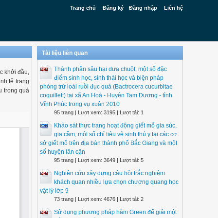
Trang chủ
Đăng ký
Đăng nhập
Liên hệ
Tài liệu liên quan
Thành phần sâu hại dưa chuột; một số đặc
c khởi đầu,
điểm sinh học, sinh thái học và biện pháp
nh tế trang
phòng trừ loài ruồi đục quả (Bactrocera cucurbitae
ếu trong quá
coquillett) tại xã An Hoà - Huyện Tam Dương - tỉnh
Vĩnh Phúc trong vụ xuân 2010
95 trang | Lượt xem: 3195 | Lượt tải: 1
Khảo sát thực trạng hoạt động giết mổ gia súc,
gia cầm, một số chỉ tiêu vệ sinh thú y tại các cơ
sở giết mổ trên địa bàn thành phố Bắc Giang và một
số huyện lân cận
95 trang | Lượt xem: 3649 | Lượt tải: 5
Nghiên cứu xây dựng câu hỏi trắc nghiệm
khách quan nhiều lựa chọn chương quang học
vật lý lớp 9
73 trang | Lượt xem: 4676 | Lượt tải: 2
Sử dụng phương pháp hàm Green để giải một