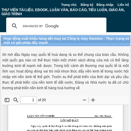
Trang chủ
Đăng ký
Đăng nhập
Liên hệ
THƯ VIỆN TÀI LIỆU, EBOOK, LUẬN VĂN, BÁO CÁO, TIỂU LUẬN, GIÁO ÁN,
GIÁO TRÌNH
Hoạt động xuất khẩu hàng dệt may tại Công ty may Hanotex - Thực trạng và
một số giải pháp đẩy mạnh
lời mở đầu Ngày nay, quốc tế hoá đang là xu thế chung của toàn cầu. Không
một quốc gia nào có thể thực hiện một chính sách đóng cửa mà có thể tăng
trưởng kinh tế mạnh mẽ được. Trong bối cảnh đó thương mại quốc tế là một
lĩnh vực hoạt động đóng vai trò mũi nhọn thúc đẩy nền kinh tế trong nước hội
nhập với nền kinh tế thế giới. Trước xu thế phát triển của thời đại và yêu cầu
thực tế phát triển của nền kinh tế đất nước, Đảng và Nhà nước ta đã có chủ
trương phát triển nền kinh tế hàng hoá hướng về