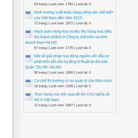
63 trang | Lượt xem: 1783 | Lượt tải: 0
Định hướng xuất khẩu hàng nông sản chế biến
của Việt Nam đến năm 2010
72 trang | Lượt xem: 1972 | Lượt tải: 0
Hạch toán hàng hoá và tiêu thụ hàng hoá (tiêu
thụ thành phẩm) ở Công ty chế biến và kinh
doanh than Hà Nội
87 trang | Lượt xem: 1776 | Lượt tải: 0
Một số giải pháp huy động nguồn vốn đầu tư
phát triển kết cấu hạ tầng kĩ thuật tại địa bàn
Quận Tây Hồ- Hà Nội
80 trang | Lượt xem: 1900 | Lượt tải: 0
Cơ chế thị trường có sự quản lý của Nhà nước
18 trang | Lượt xem: 2189 | Lượt tải: 0
Thực trạng của việc quá độ lên Chủ nghĩa xã
hội ở Việt Nam
21 trang | Lượt xem: 2067 | Lượt tải: 0