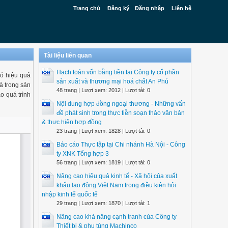
Trang chủ
Đăng ký
Đăng nhập
Liên hệ
Tài liệu liên quan
Hạch toán vốn bằng tiền tại Công ty cổ phần
có hiệu quả
sản xuất và thương mại hoá chất An Phú
và trong sản
48 trang | Lượt xem: 2012 | Lượt tải: 0
o quá trình
Nội dung hợp đồng ngoại thương - Những vấn
đề phát sinh trong thực tiễn soạn thảo văn bản
& thực hiện hợp đồng
23 trang | Lượt xem: 1828 | Lượt tải: 0
Báo cáo Thực tập tại Chi nhánh Hà Nội - Công
ty XNK Tổng hợp 3
56 trang | Lượt xem: 1819 | Lượt tải: 0
Nâng cao hiệu quả kinh tế - Xã hội của xuất
khẩu lao động Việt Nam trong điều kiện hội
nhập kinh tế quốc tế
29 trang | Lượt xem: 1870 | Lượt tải: 1
Nâng cao khả năng cạnh tranh của Công ty
Thiết bị & phụ tùng Machinco