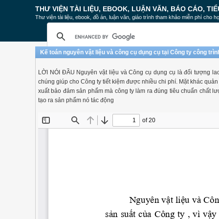
THƯ VIỆN TÀI LIỆU, EBOOK, LUẬN VĂN, BÁO CÁO, TIỂ
Thư viện tài liệu, ebook, đồ án, luận văn, giáo trình tham khảo miễn phí cho họ
Kế toán nguyên vật liệu và công cụ dụng cụ tại Công ty công trì
LỜI NÓI ĐẦU Nguyên vật liệu và Công cụ dụng cụ là đối tượng lao 
chúng giúp cho Công ty tiết kiệm được nhiều chi phí. Mặt khác quản l
xuất bảo đảm sản phẩm mà công ty làm ra đúng tiêu chuẩn chất lượ
tạo ra sản phẩm nó tác động