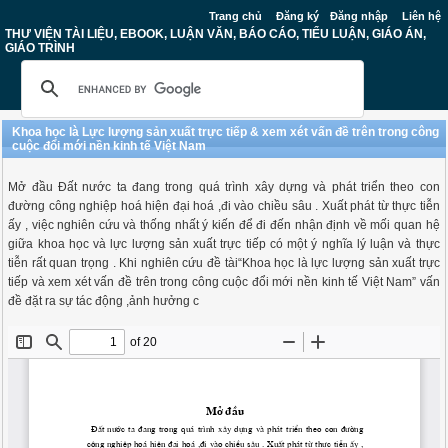
Trang chủ
Đăng ký
Đăng nhập
Liên hệ
THƯ VIỆN TÀI LIỆU, EBOOK, LUẬN VĂN, BÁO CÁO, TIỂU LUẬN, GIÁO ÁN,
GIÁO TRÌNH
Khoa học là Lực lượng sản xuất trực tiếp & xem xét vấn đề trên trong công
cuộc đổi mới nền kinh tế Việt Nam
Mở đầu Đất nước ta đang trong quá trình xây dựng và phát triển theo con
đường công nghiệp hoá hiện đại hoá ,đi vào chiều sâu . Xuất phát từ thực tiễn
ấy , việc nghiên cứu và thống nhất ý kiến để đi đến nhận định về mối quan hệ
giữa khoa học và lực lượng sản xuất trực tiếp có một ý nghĩa lý luận và thực
tiễn rất quan trọng . Khi nghiên cứu đề tài“Khoa học là lực lượng sản xuất trực
tiếp và xem xét vấn đề trên trong công cuộc đổi mới nền kinh tế Việt Nam” vấn
đề đặt ra sự tác động ,ảnh hưởng c