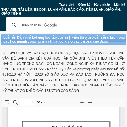
Trang chủ
Đăng ký
Đăng nhập
Liên hệ
THƯ VIỆN TÀI LIỆU, EBOOK, LUẬN VĂN, BÁO CÁO, TIỂU LUẬN, GIÁO ÁN,
GIÁO TRÌNH
Luận án Đánh giá kết quả học tập của sinh viên theo tiếp cận năng lực trong
dạy học ngành công nghệ kỹ thuật cơ khí ở các trường cao đẳng
BỘ GIÁO DỤC VÀ ĐÀO TẠO TRƯỜNG ĐẠI HỌC BÁCH KHOA HÀ NỘI ĐINH
VĂN ĐỆ ĐÁNH GIÁ KẾT QUẢ HỌC TẬP CỦA SINH VIÊN THEO TIẾP CẬN
NĂNG LỰC TRONG DẠY HỌC NGÀNH CÔNG NGHỆ KỸ THUẬT CƠ KHÍ Ở
CÁC TRƯỜNG CAO ĐẲNG Ngành: Lý luận và phương pháp dạy học Mã số:
9140110 HÀ NỘI – 2020 BỘ GIÁO DỤC VÀ ĐÀO TẠO TRƯỜNG ĐẠI HỌC
BÁCH KHOA HÀ NỘI ĐINH VĂN ĐỆ ĐÁNH GIÁ KẾT QUẢ HỌC TẬP CỦA SINH
VIÊN THEO TIẾP CẬN NĂNG LỰC TRONG DẠY HỌC NGÀNH CÔNG NGHỆ
KỸ THUẬT CƠ KHÍ Ở CÁC TRƯỜNG CAO ĐẲNG