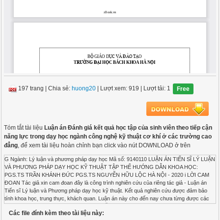
197 trang
|
Chia sẻ:
huong20
| Lượt xem: 919
| Lượt tải: 1
Free
Tóm tắt tài liệu
Luận án Đánh giá kết quả học tập của sinh viên theo tiếp cận
năng lực trong dạy học ngành công nghệ kỹ thuật cơ khí ở các trường cao
đẳng
, để xem tài liệu hoàn chỉnh bạn click vào nút DOWNLOAD ở trên
G Ngành: Lý luận và phương pháp dạy học Mã số: 9140110 LUẬN ÁN TIẾN SĨ LÝ LUẬN VÀ PHƯƠNG PHÁP DẠY HỌC KỸ THUẬT TẬP THỂ HƯỚNG DẪN KHOA HỌC: PGS.TS TRẦN KHÁNH ĐỨC PGS.TS NGUYỄN HỮU LỘC HÀ NỘI - 2020 i LỜI CAM ĐOAN Tác giả xin cam đoan đây là công trình nghiên cứu của riêng tác giả - Luận án Tiến sĩ Lý luận và Phương pháp dạy học kỹ thuật. Kết quả nghiên cứu được đảm bảo tính khoa học, trung thực, khách quan. Luận án này cho đến nay chưa từng được các tác giả khác công bố. Các thông tin trích dẫn trong luận án đều được ghi rõ nguồn gốc. Tác giả hoàn toàn chịu trách nhiệm về sự cam đoan của mình. Hà Nội, ngày 06 tháng 01 năm 2020 TM. Tập thể hướng dẫn Tác giả luận án PGS. TS Trần Khánh Đức Đinh Văn Đệ PGS. TS Nguyễn Hữu Lộc ii LỜI CẢM ƠN Để hoàn thành luận án Tiến sĩ Lý luận và Phương pháp dạy học kỹ thuật này. Tác giả xin chân thành cảm ơn: Thầy PGS. TS Trần Khánh Đức – Viện Sư phạm Kỹ thuật – trường Đại học Bách khoa Hà Nội – Thầy hướng dẫn chính và Thầy PGS. TS Nguyễn Hữu Lộc – Khoa Cơ khí – trường Đại học Bách khoa thành phố Hồ Chí Minh đã trực tiếp hướng dẫn tác giả hoàn thành luận án; Xin chân thành cảm ơn tập thể Cán bộ - Giảng viên Viện Sư phạm Kỹ thuật – Đại học Bách khoa Hà Nội và NGƯT. TS Phạm Hữu Lộc, Hiệu trưởng trường Cao đẳng Lý Tự Trọng thành phố Hồ Chí Minh đã tạo mọi điều kiện thuận lợi trong suốt thời gian nghiên cứu. Tác giả cũng xin chân thành cảm ơn tập thể Cán bộ quản lý, Giảng viên và sinh viên các Trường Cao đẳng trên địa bàn thành phố Hồ Chí Minh đã hỗ trợ và tạo điều kiện thuận lợi trong suốt thời gian nghiên cứu, khảo sát thực trạng trong khuôn khổ của Luận án. Cảm ơn gia đình, bạn bè và đồng nghiệp luôn động viên tác giả trong suốt thời gian làm luận án. Tác giả Đinh Văn Đệ iii MỤC LỤC DANH MỤC CÁC KÝ HIỆU VÀ CHỮ VIẾT TẮT ................................................ vii DANH MỤC CÁC BẢNG ......................................................................................... viii DANH MỤC CÁC HÌNH VẼ, ĐỒ THỊ, BIỂU ĐỒ ................................................... ix MỞ ĐẦU ......................................................................................................................... 1 Chuơng 1. CƠ SỞ LÝ LUẬN VỀ ĐÁNH GIÁ KẾT QUẢ HỌC TẬP CỦA SINH VIÊN THEO TIẾP CẬN NĂNG LỰC TRONG DẠY HỌC .................................... 8 1.1. Tổng quan nghiên cứu về đánh giá kết quả học tập theo năng lực ....................... 8 1.1.1. Những nghiên cứu ở nước ngoài .................................................................... 8 1.1.2. Những nghiên cứu ở trong nước ................................................................... 13 1.2. Các khái niệm cơ bản .......................................................................................... 17 1.2.1. Đánh giá ........................................................................................................ 17 1.2.2. Học tập và kết quả học tập ............................................................................ 18 1.2.3. Đánh giá kết quả học tập .............................................................................. 19 1.2.4. Năng lực và đánh giá kết quả học tập theo tiếp cận năng lực ...................... 19 1.3. Cơ sở lý luận dạy học phát triển năng lực trong đào tạo nghề nghiệp ................ 22 1.3.1. Khung đào tạo theo năng lực thực hiện gắn với thế giới việc làm ............... 22 1.3.2. Các thành tố cơ bản của quá trình dạy học ................................................... 23 1.4. Mục đích, yêu cầu, chức năng và các hình thức đánh giá kết quả học tập theo tiếp cận năng lực ............................................................................................................... 25 1.4.1. Mục đích kiểm tra đánh giá kết quả học tập theo tiếp cận năng lực ............ 25 1.4.2. Các yêu cầu của kiểm tra đánh giá theo tiếp cận năng lực ........................... 27 1.4.3. Các chức năng cơ bản của kiểm tra đánh giá kết quả học tập theo năng lực ................................................................................................................................ 28 1.4.4. Các hình thức kiểm tra đánh giá kết quả học tập theo tiếp cận năng lực ..... 29 1.4.5. Các phương pháp kiểm tra đánh giá kết quả học tập theo tiếp cận năng lực 32 1.4.5.1. Phương pháp quan sát ............................................................................ 32 1.4.5.2. Phương pháp vấn đáp ............................................................................. 32 1.4.5.3. Phương pháp kiểm tra viết ..................................................................... 32 1.4.6. Khung năng lực và bộ tiêu chí, qui trình, đặc điểm kiểm tra đánh giá kết quả học tập theo tiếp cận năng lực ................................................................................ 34 1.4.6.1. Khung năng lực ...................................................................................... 34 1.4.6.2. Bộ tiêu chí, qui trình đánh giá kết quả học tập theo tiếp cận năng lực .. 36 1.4.6.3. Đặc điểm và mô hình đánh giá kết quả học tập theo năng lực ............... 44 1.5. Các loại bài kiểm tra đánh giá và quy trình thiết kế hệ thống các bài kiểm tra đánh giá theo năng lực ........................................................................................................ 49 1.5.1. Các loại bài kiểm tra & đánh giá năng lực trong giáo dục kỹ thuật ............. 49 iv 1.5.2. Quy trình thiết kế bài kiểm tra đánh giá bằng tự luận và trắc nghiệm khách quan theo năng lực .................................................................................................. 50 1.5.3. Quy trình thiết kế bài kiểm tra đánh giá thực hành theo tiếp cận năng lực .. 55 CHƯƠNG 2. THỰC TRẠNG ĐÁNH GIÁ KẾT QUẢ HỌC TẬP CỦA SINH VIÊN THEO TIẾP CẬN NĂNG LỰC TRONG DẠY HỌC NGÀNH CÔNG NGHỆ CÔNG NGHỆ KỸ THUẬT CƠ KHÍỞ CÁC TRƯỜNG CAO ĐẲNG .................. 58 2.1. Thông tin chung về khảo sát thực trạng .............................................................. 58 2.1.1. Mục đích khảo sát ......................................................................................... 58 2.1.2. Phạm vi khảo sát ........................................................................................... 58 2.1.3. Đối tượng và cơ sở khảo sát ......................................................................... 58 2.1.4. Giới hạn khảo sát .......................................................................................... 58 2.2. Chuẩn đầu ra và chương trình đào tạo ngành công nghệ kỹ thuật cơ khí ........... 58 2.2.1.Chuẩn đầu ra ngành công nghệ công nghệ kỹ thuật cơ khícao đẳng giáo dục nghề nghiệp ............................................................................................................. 58 2.2.2.Đặc điểm mục tiêu, cấu trúc, nội dung chương trình đào tạo hệ cao đẳng ngành công nghệ kỹ thuật cơ khí ....................................................................................... 63 2.2.2.1. Mục tiêu chung ....................................................................................... 63 2.2.2.2. Mục tiêu cụ thể : ..................................................................................... 63 2.2.2.3. Cấu trúc chương trình ............................................................................. 64 2.2.2.4. Qui chế kiểm tra đánh giá kết quả học tập trong giáo dục nghề nghiệp. ............................................................................................................................. 65 2.3. Thực trạng kiểm tra đánh giá kết quả học tập của sinh viên tại các trường cao đẳng trong hệ thống giáo dục nghề nghiệp ................................................................ 65 2.3.1. Về các bài thi kiểm tra đánh giá cuối kỳ: ..................................................... 65 2.3.1.1. Các bài thi kiểm tra điển hình tự luận và thực hành: ............................ 66 2.3.1.2. Nhận xét bài thi kiểm tra đánh giá cuối kỳ: ........................................... 67 2.3.2. Thực trạng kiểm tra đánh giá kết quả học tập của sinh viên tại trường Cao đẳng Công nghệ Thủ Đức thành phố Hồ Chí Minh................................................ 67 2.3.2.1. Kết quả học tập của SV tại trường Cao đẳng Công nghệ Thủ Đức thành phố Hồ Chí Minh:................................................................................................ 68 2.3.2.2. Nhận xét và đánh giá .............................................................................. 70 2.3.3. Thực trạng kiểm tra đánh giá kết quả học tập của sinh viên tại trường Cao đẳng Kinh tế - Kỹ thuật thành phố Hồ Chí Minh: .................................................. 71 2.3.3.1. Kết quả học tập của sinh viên tại trường Cao đẳng Kinh tế - Kỹ thuật thành phố Hồ Chí Minh: ...................................................................................... 71 2.3.3.2. Nhận xét và đánh giá .............................................................................. 74 2.3.4. Thực trạng kiểm tra đánh giá kết quả học tập của sinh viên tại trường Cao đẳng Lý Tự Trọng thành phố Hồ Chí Minh: .......................................................... 75 v 2.3.4.1. Kết quả học tập của sinh viên tại trường Cao đẳng Lý Tự Trọng thành phố Hồ Chí Minh:................................................................................................ 75 2.3.4.2. Nhận xét và đánh giá: ............................................................................. 78 2.4. Nhận xét chung ................................................................................................... 79 2.4.1. Ưu điểm: ....................................................................................................... 79 2.4.2. Hạn chế: ................................................................................................
Các file đính kèm theo tài liệu này: