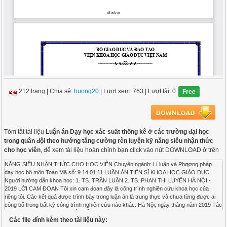
212 trang
|
Chia sẻ:
huong20
| Lượt xem: 763
| Lượt tải: 0
Free
Tóm tắt tài liệu
Luận án Dạy học xác suất thống kê ở các trường đại học
trong quân đội theo hướng tăng cường rèn luyện kỹ năng siêu nhận thức
cho học viên
, để xem tài liệu hoàn chỉnh bạn click vào nút DOWNLOAD ở trên
NĂNG SIÊU NHẬN THỨC CHO HỌC VIÊN Chuyên ngành: Lí luận và Phƣơng pháp dạy học bộ môn Toán Mã số: 9.14.01.11 LUẬN ÁN TIẾN SĨ KHOA HỌC GIÁO DỤC Người hướng dẫn khoa học: 1. TS. TRẦN LUẬN 2. TS. PHAN THỊ LUYẾN HÀ NỘI - 2019 LỜI CAM ĐOAN Tôi xin cam đoan đây là công trình nghiên cứu khoa học của riêng tôi. Các kết quả được trình bày trong luận án là trung thực và chưa từng được ai công bố trong bất kỳ công trình nghiên cứu nào khác. Hà Nội, ngày tháng năm 2019 Tác giả luận án Lê Bình Dƣơng LỜI CẢM ƠN Trước tiên, tác giả xin bày tỏ lòng biết ơn sâu sắc đến thầy giáo TS. Trần Luận và cô giáo TS. Phan Thị Luyến những người đã tận tình hướng dẫn, dìu dắt tác giả trong suốt thời gian qua. Tác giả xin trân trọng cảm ơn các thầy cô trong và ngoài Viện Khoa học Giáo dục Việt Nam đã hết lòng dạy bảo và đóng góp những ý kiến quý báu để tác giả hoàn thành Luận án. Tác giả xin trân trọng cảm ơn Ban lãnh đạo Viện Khoa học Giáo dục Việt Nam, Phòng Quản lý khoa học, Đào tạo và Hợp tác quốc tế đã tạo mọi điều kiện thuận lợi nhất cho tác giả trong suốt quá trình học tập và nghiên cứu tại Viện. Tác giả xin trân trọng cám ơn sự tạo điều kiện, giúp đỡ từ phía Bộ Quốc Phòng, Đoàn 871 – TCCT, Trường Đại học Chính trị và nhiều cơ quan, đơn vị trong quá trình làm luận án. Cuối cùng, tác giả xin chân thành cám ơn bạn bè, đồng nghiệp và gia đình luôn động viên, giúp đỡ tạo điều kiện để tác giả hoàn thành Luận án này. Do điều kiện chủ quan và khách quan, bản luận án chắc chắn còn thiếu sót. Tác giả rất mong nhận được những ý kiến phản hồi để tiếp tục hoàn thiện, nâng cao chất lượng Luận án. Hà Nội, ngày tháng năm 2019 Tác giả luận án Lê Bình Dƣơng NH NG CỤM TỪ VIẾT TẮT S DỤNG TRONG LUẬN ÁN Stt Viết tắt Viết đầy đủ 1 BGD&ĐT Bộ Giáo dục và Đào tạo 2 DH Dạy học 3 ĐC Đối chứng 4 ĐH Đại học 5 GV Giảng viên, Giáo viên 6 GQNV Giải quyết nhiệm vụ 7 GQVĐ Giải quyết vấn đề 8 HS Học sinh 9 HV Học viên 10 KN Kĩ năng, kỹ năng 11 NT Nhận thức 12 NXB Nhà xuất bản 13 PPDH Phương pháp dạy học 14 QĐ Quân đội 15 QS Quân sự 16 SGK Sách giáo khoa 17 SNT Siêu nhận thức 18 SQ Sĩ quan 19 SQQĐ Sĩ quan quân đội 20 SV Sinh viên 21 TH Toán học 22 TK Thống kê 23 TN Thực nghiệm 24 Tr Trang 25 XS Xác suất 26 XSTK Xác suất thống kê MỤC LỤC Trang MỞ ĐẦU ......................................................................................................................... 1 1. Lý do chọn đề tài ............................................................................................. 1 2. Tổng quan vấn đề nghiên cứu .......................................................................... 3 3. Mục đích nghiên cứu ...................................................................................... 16 4. Khách thể nghiên cứu, đối tượng và phạm vi nghiên cứu ............................... 16 5. Giả thuyết khoa học ....................................................................................... 16 6. Nhiệm vụ nghiên cứu ..................................................................................... 16 7. Luận điểm bảo vệ ........................................................................................... 17 8. Phương pháp nghiên cứu ................................................................................ 17 9. Đóng góp của luận án ..................................................................................... 17 10. Cấu trúc luận án ........................................................................................... 18 Chƣơng 1. CƠ SỞ LÝ LUẬN VÀ THỰC TIỄN ....................................................... 19 1.1. Siêu nhận thức ............................................................................................ 19 1.1.1. Quan điểm về siêu nhận thức ................................................................ 19 1.1.2. Kỹ năng siêu nhận thức ........................................................................ 23 1.1.3. Mối quan hệ giữa nhận thức và siêu nhận thức ..................................... 39 1.1.4. Đặc điểm, chức năng, vai trò và đánh giá SNT ..................................... 46 1.2. Dạy học toán theo hướng tăng cường rèn luyện KN SNT cho HV ............... 53 1.2.1. Quan niệm về DH toán theo hướng tăng cường rèn luyện KN SNT ...... 53 1.2.2. Quá trình rèn luyện KN SNT cho HV ................................................... 62 1.2.3. Tổ chức DH theo hướng tăng cường rèn luyện KN SNT cho HV .......... 63 1.3. Cơ hội rèn luyện KN SNT trong DH XSTK ở các trường ĐH trong QĐ ..... 68 1.3.1. Đặc điểm cơ bản của HV trong nhà trường ĐH trong QĐ ..................... 68 1.3.2. Đặc điểm, vai trò của môn XSTK trong nhà trường QĐ ....................... 73 1.3.3. Cơ hội rèn luyện KN SNT trong DH môn XSTK .................................. 75 1.4. Thực trạng dạy học XSTK ở một số trường ĐH trong QĐ .......................... 77 1.4.1. Mục tiêu khảo sát.................................................................................. 77 1.4.2. Đối tượng và thời gian khảo sát ............................................................ 77 1.4.3. Phương pháp khảo sát ........................................................................... 77 1.4.4. Kết quả khảo sát và phân tích ............................................................... 77 1.5. Kết luận chương 1 ....................................................................................... 85 Chƣơng 2. MỘT SỐ BIỆN PHÁP DẠY HỌC XSTK Ở TRƢỜNG ĐẠI HỌC TRONG QUÂN ĐỘI THEO HƢỚNG TĂNG CƢỜNG RÈN LUYỆN KỸ NĂNG SIÊU NHẬN THỨC CHO HỌC VIÊN ..................................................................... 86 2.1. Một số định hướng xây dựng và thực hiện các biện pháp sư phạm .............. 86 2.2. Một số biện pháp sư phạm góp phần tăng cường rèn luyện KN SNT cho HV qua dạy học XSTK ở các trường ĐH trong QĐ .................................................. 87 2.2.1. Biện pháp 1: Rèn luyện cho HV KN dự đoán, lập kế hoạch thông qua các hoạt động tìm hiểu vấn đề, chuyển đổi ngôn ngữ, liên tưởng và huy động kiến thức đã có để giải quyết các nhiệm vụ đặt ra. .................................................. 87 2.2.2. Biện pháp 2: Đặt câu hỏi định hướng góp phần rèn luyện các KN SNT cho HV trong dạy học môn XSTK................................................................ 101 2.2.3. Biện pháp 3: Rèn luyện KN SNT cho HV thông qua hoạt động giải quyết nhiệm vụ học tập trong dạy học môn XSTK ................................................. 107 2.2.4. Biện pháp 4: Thiết kế và tổ chức DH một số tình huống sai lầm qua đó rèn cho HV khả năng giám sát và đánh giá. .................................................. 119 2.2.5. Biện pháp 5: Sử dụng hình thức DH theo dự án nhằm tạo cơ hội cho HV thực hiện các hoạt động dự đoán, lập kế hoạch, giám sát và đánh giá khi vận dụng kiến thức XSTK vào giải quyết các nhiệm vụ thực tế. .......................... 132 2.3. Kết luận chương 2 ..................................................................................... 140 Chƣơng 3. THỰC NGHIỆM SƢ PHẠM ................................................................. 141 3.1. Mục đích, yêu cầu, nội dung thực nghiệm sư phạm ................................... 141 3.1.1. Mục đích ............................................................................................ 141 3.1.2. Yêu cầu .............................................................................................. 141 3.1.3. Nhiệm vụ thực nghiệm ....................................................................... 141 3.1.4. Nội dung thực nghiệm sư phạm .......................................................... 141 3.2. Thời gian, đối tượng, quy trình và phương pháp đánh giá thực nghiệm sư phạm. 142 3.2.1. Thời gian, đối tượng thực nghiệm sư phạm ......................................... 142 3.2.2. Quy trình tổ chức thực nghiệm sư phạm ............................................. 143 3.2.3. Phương pháp đánh giá kết quả thực nghiệm sư phạm .......................... 143 3.3. Tiến trình thực nghiệm sư phạm ................................................................ 146 3.3.1. Thực nghiệm sư phạm vòng 1 ............................................................. 146 3.3.2. Thực nghiệm sư phạm vòng 2 ............................................................. 150 3.4. Kết luận chương 3 ..................................................................................... 159 KẾT LUẬN ................................................................................................................. 160 CÁC CÔNG TRÌNH KHOA HỌC ĐÃ CÔNG BỐ LIÊN QUAN ĐẾN LUẬN ÁN ...................................................................................................................................... 161 TÀI LIỆU THAM KHẢO ......................................................................................... 162 A. TIẾNG VIỆT .............................................................................................. 162 B. TIẾNG NƯỚC NGOÀI ............................................................................... 167 PHẦN PHỤ LỤC ............................................................................................................. DANH MỤC SƠ ĐỒ, BẢNG, BIỂU ĐỒ Trang Sơ đồ: Sơ đồ 1.1. Mô hình siêu nhận thức của J.H.Flavell [85] ........................................... 6 Sơ đồ 1.2. Mô hình siêu nhận thức của Ann.Brown [85] .......................................... 8 Sơ đồ 1.3. Mô hình phân cấp quá trình siêu nhận thức của Tobias và Everson [125] .. 10 Sơ đồ 1.4. Khung nhấn mạnh tính chất năng động và vòng tròn của hoạt động giải quyết vấn đề [94]. ................................................................................. 36 Sơ đồ 1.5. Chiến lược giải quyến vấn đề ................................................................ 37 Sơ đồ 1.6. Mô hình chức năng của siêu nhận thức của Wilson [138] .................... 47 Sơ
Các file đính kèm theo tài liệu này: