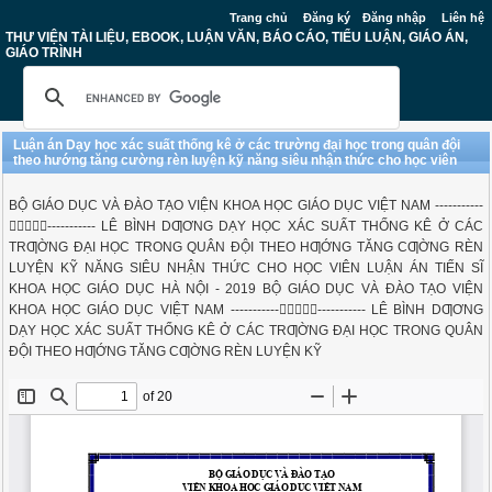
Trang chủ
Đăng ký
Đăng nhập
Liên hệ
THƯ VIỆN TÀI LIỆU, EBOOK, LUẬN VĂN, BÁO CÁO, TIỂU LUẬN, GIÁO ÁN,
GIÁO TRÌNH
Luận án Dạy học xác suất thống kê ở các trường đại học trong quân đội
theo hướng tăng cường rèn luyện kỹ năng siêu nhận thức cho học viên
BỘ GIÁO DỤC VÀ ĐÀO TẠO VIỆN KHOA HỌC GIÁO DỤC VIỆT NAM -----------
----------- LÊ BÌNH DƢƠNG DẠY HỌC XÁC SUẤT THỐNG KÊ Ở CÁC
TRƢỜNG ĐẠI HỌC TRONG QUÂN ĐỘI THEO HƢỚNG TĂNG CƢỜNG RÈN
LUYỆN KỸ NĂNG SIÊU NHẬN THỨC CHO HỌC VIÊN LUẬN ÁN TIẾN SĨ
KHOA HỌC GIÁO DỤC HÀ NỘI - 2019 BỘ GIÁO DỤC VÀ ĐÀO TẠO VIỆN
KHOA HỌC GIÁO DỤC VIỆT NAM ---------------------- LÊ BÌNH DƢƠNG
DẠY HỌC XÁC SUẤT THỐNG KÊ Ở CÁC TRƢỜNG ĐẠI HỌC TRONG QUÂN
ĐỘI THEO HƢỚNG TĂNG CƢỜNG RÈN LUYỆN KỸ