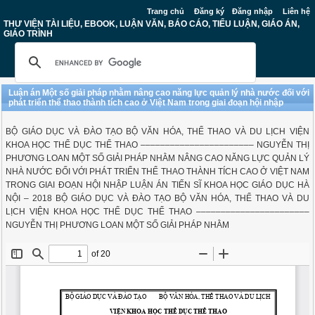
Trang chủ
Đăng ký
Đăng nhập
Liên hệ
THƯ VIỆN TÀI LIỆU, EBOOK, LUẬN VĂN, BÁO CÁO, TIỂU LUẬN, GIÁO ÁN,
GIÁO TRÌNH
Luận án Một số giải pháp nhằm nâng cao năng lực quản lý nhà nước đối với
phát triển thể thao thành tích cao ở Việt Nam trong giai đoạn hội nhập
BỘ GIÁO DỤC VÀ ĐÀO TẠO BỘ VĂN HÓA, THỂ THAO VÀ DU LỊCH VIỆN
KHOA HỌC THỂ DỤC THỂ THAO ––––––––––––––––––––––– NGUYỄN THỊ
PHƯƠNG LOAN MỘT SỐ GIẢI PHÁP NHẰM NÂNG CAO NĂNG LỰC QUẢN LÝ
NHÀ NƯỚC ĐỐI VỚI PHÁT TRIỂN THỂ THAO THÀNH TÍCH CAO Ở VIỆT NAM
TRONG GIAI ĐOẠN HỘI NHẬP LUẬN ÁN TIẾN SĨ KHOA HỌC GIÁO DỤC HÀ
NỘI – 2018 BỘ GIÁO DỤC VÀ ĐÀO TẠO BỘ VĂN HÓA, THỂ THAO VÀ DU
LỊCH VIỆN KHOA HỌC THỂ DỤC THỂ THAO –––––––––––––––––––––––
NGUYỄN THỊ PHƯƠNG LOAN MỘT SỐ GIẢI PHÁP NHẰM