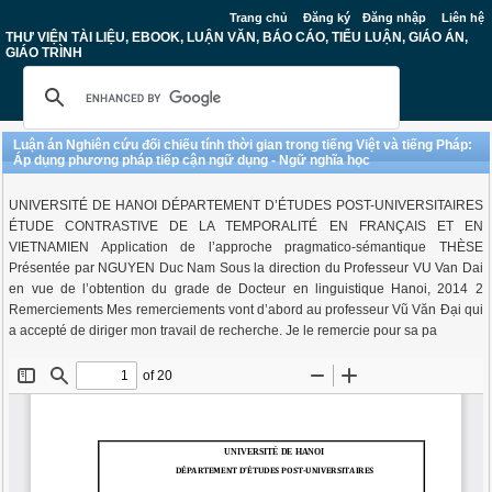
Trang chủ
Đăng ký
Đăng nhập
Liên hệ
THƯ VIỆN TÀI LIỆU, EBOOK, LUẬN VĂN, BÁO CÁO, TIỂU LUẬN, GIÁO ÁN,
GIÁO TRÌNH
Luận án Nghiên cứu đối chiếu tính thời gian trong tiếng Việt và tiếng Pháp:
Áp dụng phương pháp tiếp cận ngữ dụng - Ngữ nghĩa học
UNIVERSITÉ DE HANOI DÉPARTEMENT D’ÉTUDES POST-UNIVERSITAIRES
ÉTUDE CONTRASTIVE DE LA TEMPORALITÉ EN FRANÇAIS ET EN
VIETNAMIEN Application de l’approche pragmatico-sémantique THÈSE
Présentée par NGUYEN Duc Nam Sous la direction du Professeur VU Van Dai
en vue de l’obtention du grade de Docteur en linguistique Hanoi, 2014 2
Remerciements Mes remerciements vont d’abord au professeur Vũ Văn Đại qui
a accepté de diriger mon travail de recherche. Je le remercie pour sa pa