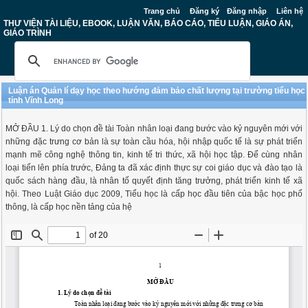
Trang chủ
Đăng ký
Đăng nhập
Liên hệ
THƯ VIỆN TÀI LIỆU, EBOOK, LUẬN VĂN, BÁO CÁO, TIỂU LUẬN, GIÁO ÁN,
GIÁO TRÌNH
Luận án Quản lí dạy học theo hướng đảm bảo chất lượng tại trường tiểu học
tỉnh Vĩnh Long
MỞ ĐẦU 1. Lý do chọn đề tài Toàn nhân loại đang bước vào kỷ nguyên mới với
những đặc trưng cơ bản là sự toàn cầu hóa, hội nhập quốc tế là sự phát triển
mạnh mẽ công nghệ thông tin, kinh tế tri thức, xã hội học tập. Để cùng nhân
loại tiến lên phía trước, Đảng ta đã xác định thực sự coi giáo dục và đào tạo là
quốc sách hàng đầu, là nhân tố quyết định tăng trưởng, phát triển kinh tế xã
hội. Theo Luật Giáo dục 2009, Tiểu học là cấp học đầu tiên của bậc học phổ
thông, là cấp học nền tảng của hệ