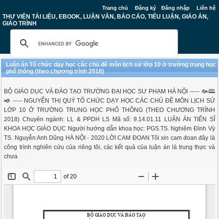
Trang chủ
Đăng ký
Đăng nhập
Liên hệ
THƯ VIỆN TÀI LIỆU, EBOOK, LUẬN VĂN, BÁO CÁO, TIỂU LUẬN, GIÁO ÁN,
GIÁO TRÌNH
Luận án Tổ chức dạy học các chủ đề môn lịch sử lớp 10 ở trường trung học
phổ thông (theo chương trình 2018)
BỘ GIÁO DỤC VÀ ĐÀO TẠO TRƯỜNG ĐẠI HỌC SƯ PHẠM HÀ NỘI ----- 🙞🕮
🙜 ----- NGUYỄN THỊ QUÝ TỔ CHỨC DẠY HỌC CÁC CHỦ ĐỀ MÔN LỊCH SỬ
LỚP 10 Ở TRƯỜNG TRUNG HỌC PHỔ THÔNG (THEO CHƯƠNG TRÌNH
2018) Chuyên ngành: LL & PPDH LS Mã số: 9.14.01.11 LUẬN ÁN TIẾN SĨ
KHOA HỌC GIÁO DỤC Người hướng dẫn khoa học: PGS.TS. Nghiêm Đình Vỳ
TS. Nguyễn Anh Dũng HÀ NỘI - 2020 LỜI CAM ĐOAN Tôi xin cam đoan đây là
công trình nghiên cứu của riêng tôi, các kết quả của luận án là trung thực và
chưa