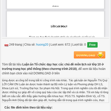
249 trang
|
Chia sẻ:
huong20
| Lượt xem: 672
| Lượt tải: 0
Free
Tóm tắt tài liệu
Luận án Tổ chức dạy học các chủ đề môn lịch sử lớp 10 ở
trường trung học phổ thông (theo chương trình 2018)
, để xem tài liệu hoàn
chỉnh bạn click vào nút DOWNLOAD ở trên
từng được ai công bố trong bất kì công trình nào khác. Tác giả luận án Nguyễn Thị Quý LỜI CẢM ƠN Luận án được hoàn thành tại Bộ môn Lý luận và Phương pháp DH LS, Khoa Lịch sử, Trường Đại học Sư phạm Hà Nội. Trong quá trình nghiên cứu tôi đã nhận được những sự giúp đỡ vô cùng quý báu của các tập thể và cá nhân. Tôi xin bày tỏ lòng biết ơn sâu sắc đến thầy giáo hướng dẫn khoa học: PGS.TS. Nghiêm Đình Vỳ, cố TS. Nguyễn Anh Dũng đã tận tâm giúp đỡ, hướng dẫn tôi trong quá trình nghiên cứu, thực hiện đề tài. Tôi cũng xin được gửi lời cảm ơn chân thành tới PGS.TS. Trịnh Đình Tùng, GS.TS. Nguyễn Thị Côi đã gợi ý cho tôi những ý tưởng quý báu trong quá trình thực hiện đề tài này. Tôi xin chân thành cảm ơn các thầy cô, các nhà khoa học trong Tổ Bộ môn Lí luận và Phương pháp dạy học lịch sử, Ban Chủ nhiệm Khoa cùng các thầy cô Khoa Lịch sử, Phòng sau đại học - Trường Đại học Sư phạm Hà Nội đã giúp đỡ tôi trong quá trình học tập và hoàn thành luận án. Tôi xin chân thành cảm ơn các thầy cô giáo, các em HS tại Hà Nội, Hải Phòng, Hải Dương, Vĩnh Phúc và Bắc Giang đã tham gia vào quá trình khảo sát và thử nghiệm sư phạm, các giáo viên phổ thông đã gửi ý kiến đóng góp để luận án được hoàn thiện hơn. Tôi xin chân thành cảm ơn gia đình, đồng nghiệp và bạn bè đã luôn động viên, khuyến khích tôi trong suốt quá trình học tập và nghiên cứu. Hà Nội, ngày tháng năm 2020 Nguyễn Thị Quý DANH MỤC CÁC TỪ VIẾT TẮT Những chữ viết tắt Quy định viết tắt Chương trình CT Chương trình giáo dục phổ thông CT GDPT Dạy học DH Dạy học lịch sử DHLS Giáo dục GD Giáo viên GV Học sinh HS Lịch sử LS Năng lực NL Phẩm chất PC Phương pháp dạy học PPDH Phương tiện dạy học PTDH Sách giáo khoa SGK Sách giáo viên SGV Quá trình dạy học QTDH Thử nghiệm TN Trung học cơ sở THCS Trung học phổ thông THPT MỤC LỤC MỞ ĐẦU .................................................................................................................... 1 1. Tính cấp thiết của đề tài .......................................................................................... 1 2. Đối tượng, phạm vi nghiên cứu .............................................................................. 2 3. Mục tiêu, nhiệm vụ nghiên cứu ............................................................................... 3 4. Giả thuyết khoa học ................................................................................................ 4 5. Cơ sở phương pháp luận và phương pháp nghiên cứu........................................... 4 6. Ý nghĩa khoa học và thực tiễn của luận án ............................................................ 4 7. Những đóng góp của luận án .................................................................................. 5 8. Cấu trúc của luận án ................................................................................................ 5 CHƯƠNG 1: TỔNG QUAN CÁC CÔNG TRÌNH NGHIÊN CỨU LIÊN QUAN ĐẾN ĐỀ TÀI ................................................................................................. 6 1.1. Những công trình nghiên cứu về chủ đề trong lý luận dạy học ..................... 6 1.1.1. Các công trình nghiên cứu ở nước ngoài ......................................................... 6 1.1.2 Các công trình nghiên cứu ở trong nước ......................................................... 11 1.2. Những công trình nghiên cứu về chủ đề, tổ chức DH chủ đề môn LS ........ 16 1.2.1. Các nghiên cứu ở nước ngoài ......................................................................... 16 1.2.2. Các công trình nghiên cứu trong nước ........................................................... 21 1.3. Khái quát các kết quả nghiên cứu, những vấn đề luận án kế thừa và tiếp tục giải quyết ............................................................................................................ 28 Tiểu kết chương 1...................................................................................................... 31 CHƯƠNG 2: VẤN ĐỀ TỔ CHỨC DẠY HỌC CHỦ ĐỀ MÔN LỊCH SỬ Ở TRƯỜNG TRUNG HỌC PHỔ THÔNG - LÝ LUẬN VÀ THỰC TIỄN .......... 32 2.1. Cơ sở lý luận ..................................................................................................... 32 2.1.1. Các khái niệm liên quan đến đề tài ................................................................. 32 2.1.2. Đặc trưng, bản chất của tổ chức dạy học chủ đề môn lịch sử ........................ 35 2.1.3. Các loại chủ đề môn Lịch sử ở trường phổ thông .......................................... 39 2.1.4. Xuất phát điểm của việc tổ chức dạy học lịch sử theo chủ đề ở trường THPT ........ 41 2.1.5. Vai trò, ý nghĩa của tổ chức dạy học chủ đề lịch sử ....................................... 45 2.2.Thực trạng tổ chức dạy học chủ đề môn Lịch sử ........................................... 48 2.2.1. Thực tiễn tổ chức dạy học lịch sử theo chủ đề trên thế giới .......................... 48 2.2.2. Thực trạng tổ chức dạy học chủ đề môn Lịch sử ở Việt Nam ......................... 55 CHƯƠNG 3: XÁC ĐỊNH YÊU CẦU CẦN ĐẠT VÀ HÌNH THỨC TỔ CHỨC DẠY HỌC CÁC CHỦ ĐỀ MÔN LỊCH SỬ LỚP 10 Ở TRƯỜNG THPT ....... 72 3.1. Định hướng thực hiện chương trình giáo dục môn Lịch sử ......................... 72 3.1.1. Những điểm mới của chương trình giáo dục phổ thông 2018 ........................ 72 3.1.2. Định hướng triển khai chương trình giáo dục môn Lịch sử 2018 cấp THPT ............... 75 3.2. Xác định yêu cầu cần đạt của chủ đề lịch sử lớp 10 trường THPT ............ 77 3.2.1. Căn cứ xác định yêu cầu cần đạt .................................................................... 77 3.2.2. Quy trình xác định yêu cầu cần đạt của chủ đề .............................................. 79 3.2.3. Xác định yêu cầu cần đạt của chủ đề lịch sử lớp 10 trường THPT ................ 82 3.2. Các hình thức thức tổ chức dạy học lịch sử theo chủ đề ở lớp 10 THPT ............ 1 3.2.1. Căn cứ phân loại hình thức tổ chức dạy học .................................................... 1 3.2.2. Các hình thức tổ chức dạy học chủ đề trong môn Lịch sử ................................ 2 Tiểu kết chương 3........................................................................................................ 7 CHƯƠNG 4: CÁC BIỆN PHÁP TỔ CHỨC DẠY HỌC CHỦ ĐỀ MÔN LỊCH SỬ LỚP 10 TRƯỜNG THPT. THỬ NGHIỆM SƯ PHẠM.................................. 9 4.1. Các biện pháp tổ chức dạy học chủ đề lịch sử ................................................. 9 4.1.1. Yên cầu khi xác định biện pháp tổ chức DH chủ đề môn Lịch sử .................... 9 4.1.2. Nhóm các biện pháp chuẩn bị dạy học chủ đề ................................................ 11 4.1.3. Nhóm các biện pháp tổ chức dạy học lịch sử theo chủ đề trong các giờ học nội khóa trên lớp ....................................................................................................... 24 4.1.4. Các biện pháp tăng cường hướng dẫn và khuyến khích HS tự học lịch sử theo chủ đề ........................................................................................................................ 37 4.1.5. Các Biện pháp kiểm tra, đánh giá kết quả học tập của HS theo chủ đề ......... 41 4.2. Thử nghiệm sư phạm ....................................................................................... 45 4.2.1. Tổ chức thử nghiệm ......................................................................................... 45 4.2.2. Quá trình thử nghiệm ...................................................................................... 46 Tiểu kết chương 4...................................................................................................... 50 KẾT LUẬN VÀ KHUYẾN NGHỊ ......................................................................... 52 DANH MỤC CÁC CÔNG TRÌNH KHOA HỌC ĐÃ CÔNG BỐ ...................... 55 TÀI LIỆU THAM KHẢO ...................................................................................... 56 DANH MỤC BẢNG Bảng 2.1. Bảng so sánh tổ chức dạy học lịch sử truyền thống với tổ chức dạy học chủ đề lịch sử ........................................................................... 35 Bảng 2.2. Nhận thức của CBQL và GV về tổ chức DH chủ đề LS ................ 58 Bảng 2.3. Kết quả tổng hợp thực trạng tổ chức dạy học lịch sử theo chủ đề . 64 Bảng 3.1. Ma trận xác định yêu cầu cần đạt của chủ đề ................................ 81 Bảng 3.2. Mô tả yêu cầu cần đạt chủ đề Các quốc gia cổ trung đại phương Đông ................................................................................................ 81 Bảng 3.3. Các chủ đề và yêu cầu cần đạt của các chủ đề trong chương trình môn Lịch sử lớp 10 trường THPT ................................................... 83 Bảng 4.1. Các nhiệm vụ khi phân tích chương trình giáo dục phổ thông ...... 12 Bảng 4.2. Đánh giá sự cần thiết của các nội dung đề xuất ............................ 14 Bảng 4.3. Tiêu chí phân tích và đánh giá kế hoạch dạy học theo Công văn số 5555/BGDĐT-GDTrH .................................................................... 20 Bảng 4.3. Kết quả đánh giá biện pháp xây dựng kế hoạch DH chủ đề .......... 23 Bảng 4.4. Tổng hợp kết quả thăm dò ý kiến giáo viên về biện pháp “Tổ chức cho học sinh học tập lịch sử theo phương pháp nêu và giải quyết vấn đề .............................................................................................. 31 Bảng 4.5. kết quả đánh giá biện pháp tổ chức các hoạt động trải nghiệm trong giờ nội khóa lịch sử theo chủ đề ........................................... 37 Bảng 4.6 Kết quả đánh giá phương pháp hướng dẫn HS tự học LS theo chủ đề .............................................................................................. 40 Bảng 4.7. Kết quả nhận xét nhóm phương pháp kiểm tra, đánh giá kết quả học tập của HS theo chủ đề ............................................................ 44 Bảng 4.8. Đánh giá sự cần thiết của các biên pháp đề xuất........................... 45 Bảng 4.9. Nội dung dạy th
Các file đính kèm theo tài liệu này: