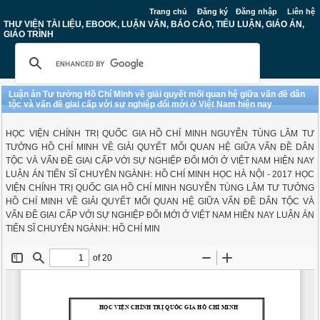
Trang chủ
Đăng ký
Đăng nhập
Liên hệ
THƯ VIỆN TÀI LIỆU, EBOOK, LUẬN VĂN, BÁO CÁO, TIỂU LUẬN, GIÁO ÁN,
GIÁO TRÌNH
Luận án Tư tưởng Hồ Chí Minh về giải quyết mối quan hệ giữa vấn đề dân
tộc và vấn đề giai cấp với sự nghiệp đổi mới ở Việt Nam hiện nay
HỌC VIỆN CHÍNH TRỊ QUỐC GIA HỒ CHÍ MINH NGUYỄN TÙNG LÂM TƯ
TƯỞNG HỒ CHÍ MINH VỀ GIẢI QUYẾT MỐI QUAN HỆ GIỮA VẤN ĐỀ DÂN
TỘC VÀ VẤN ĐỀ GIAI CẤP VỚI SỰ NGHIỆP ĐỔI MỚI Ở VIỆT NAM HIỆN NAY
LUẬN ÁN TIẾN SĨ CHUYÊN NGÀNH: HỒ CHÍ MINH HỌC HÀ NỘI - 2017 HỌC
VIỆN CHÍNH TRỊ QUỐC GIA HỒ CHÍ MINH NGUYỄN TÙNG LÂM TƯ TƯỞNG
HỒ CHÍ MINH VỀ GIẢI QUYẾT MỐI QUAN HỆ GIỮA VẤN ĐỀ DÂN TỘC VÀ
VẤN ĐỀ GIAI CẤP VỚI SỰ NGHIỆP ĐỔI MỚI Ở VIỆT NAM HIỆN NAY LUẬN ÁN
TIẾN SĨ CHUYÊN NGÀNH: HỒ CHÍ MIN