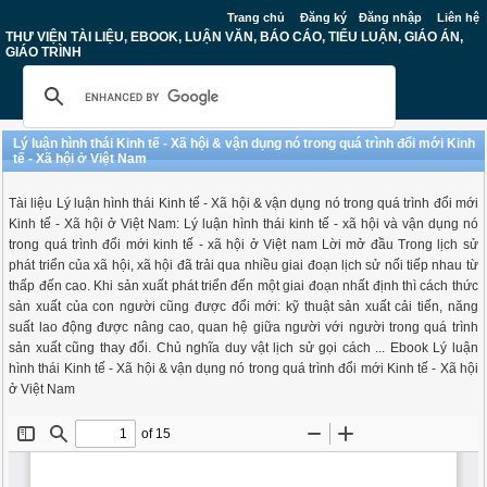
Trang chủ
Đăng ký
Đăng nhập
Liên hệ
THƯ VIỆN TÀI LIỆU, EBOOK, LUẬN VĂN, BÁO CÁO, TIỂU LUẬN, GIÁO ÁN,
GIÁO TRÌNH
Lý luận hình thái Kinh tế - Xã hội & vận dụng nó trong quá trình đổi mới Kinh
tế - Xã hội ở Việt Nam
Tài liệu Lý luận hình thái Kinh tế - Xã hội & vận dụng nó trong quá trình đổi mới
Kinh tế - Xã hội ở Việt Nam: Lý luận hình thái kinh tế - xã hội và vận dụng nó
trong quá trình đổi mới kinh tế - xã hội ở Việt nam Lời mở đầu Trong lịch sử
phát triển của xã hội, xã hội đã trải qua nhiều giai đoạn lịch sử nối tiếp nhau từ
thấp đến cao. Khi sản xuất phát triển đến một giai đoạn nhất định thì cách thức
sản xuất của con người cũng được đổi mới: kỹ thuật sản xuất cải tiến, năng
suất lao động được nâng cao, quan hệ giữa người với người trong quá trình
sản xuất cũng thay đổi. Chủ nghĩa duy vật lịch sử gọi cách ... Ebook Lý luận
hình thái Kinh tế - Xã hội & vận dụng nó trong quá trình đổi mới Kinh tế - Xã hội
ở Việt Nam