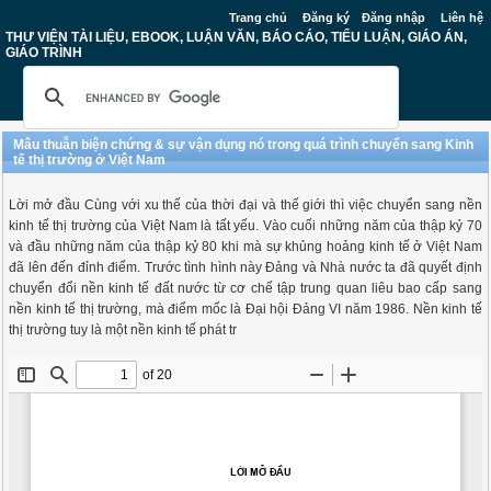
Trang chủ
Đăng ký
Đăng nhập
Liên hệ
THƯ VIỆN TÀI LIỆU, EBOOK, LUẬN VĂN, BÁO CÁO, TIỂU LUẬN, GIÁO ÁN,
GIÁO TRÌNH
Mâu thuẫn biện chứng & sự vận dụng nó trong quá trình chuyển sang Kinh
tế thị trường ở Việt Nam
Lời mở đầu Cùng với xu thế của thời đại và thế giới thì việc chuyển sang nền
kinh tế thị trường của Việt Nam là tất yếu. Vào cuối những năm của thập kỷ 70
và đầu những năm của thập kỷ 80 khi mà sự khủng hoảng kinh tế ở Việt Nam
đã lên đến đỉnh điểm. Trước tình hình này Đảng và Nhà nước ta đã quyết định
chuyển đổi nền kinh tế đất nước từ cơ chế tập trung quan liêu bao cấp sang
nền kinh tế thị trường, mà điểm mốc là Đại hội Đảng VI năm 1986. Nền kinh tế
thị trường tuy là một nền kinh tế phát tr