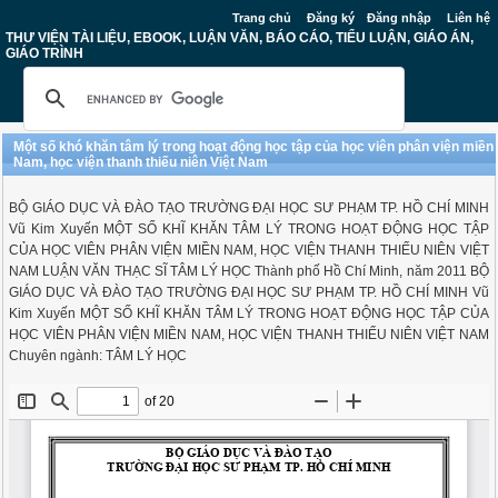
Trang chủ
Đăng ký
Đăng nhập
Liên hệ
THƯ VIỆN TÀI LIỆU, EBOOK, LUẬN VĂN, BÁO CÁO, TIỂU LUẬN, GIÁO ÁN,
GIÁO TRÌNH
Một số khó khăn tâm lý trong hoạt động học tập của học viên phân viện miền
Nam, học viện thanh thiếu niên Việt Nam
BỘ GIÁO DỤC VÀ ĐÀO TẠO TRƯỜNG ĐẠI HỌC SƯ PHẠM TP. HỒ CHÍ MINH
Vũ Kim Xuyến MỘT SỐ KHĨ KHĂN TÂM LÝ TRONG HOẠT ĐỘNG HỌC TẬP
CỦA HỌC VIÊN PHÂN VIỆN MIỀN NAM, HỌC VIỆN THANH THIẾU NIÊN VIỆT
NAM LUẬN VĂN THẠC SĨ TÂM LÝ HỌC Thành phố Hồ Chí Minh, năm 2011 BỘ
GIÁO DỤC VÀ ĐÀO TẠO TRƯỜNG ĐẠI HỌC SƯ PHẠM TP. HỒ CHÍ MINH Vũ
Kim Xuyến MỘT SỐ KHĨ KHĂN TÂM LÝ TRONG HOẠT ĐỘNG HỌC TẬP CỦA
HỌC VIÊN PHÂN VIỆN MIỀN NAM, HỌC VIỆN THANH THIẾU NIÊN VIỆT NAM
Chuyên ngành: TÂM LÝ HỌC