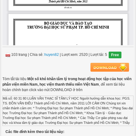
103 trang
|
Chia sẻ:
huyen82
| Lượt xem: 2520
| Lượt tải: 5
Free
Tóm tắt tài liệu
Một số khó khăn tâm lý trong hoạt động học tập của học viên
phân viện miền Nam, học viện thanh thiếu niên Việt Nam
, để xem tài liệu
hoàn chỉnh bạn click vào nút DOWNLOAD ở trên
Mã số: 60 31 80 LUẬN VĂN THẠC SĨ TÂM LÝ HỌC Người hướng dẫn khoa học: PGS. TS. ĐỒN VĂN ĐIỀU Thành phố Hồ Chí Minh, năm 2011 LỜI CẢM ƠN Chúng tơi xin chân thành cảm ơn: * Trường Đại học Sư phạm Thành phố Hồ Chí Minh; * Phịng Sau đại học Trường Đại học Sư phạm Thành phố Hồ Chí Minh; * Khoa Tâm lý - Giáo dục Trường Đại học Sư phạm Thành phố Hồ Chí Minh; * Các Thầy Cơ giáo phịng sau đại học và khoa tâm lý giáo dục Trường Đại học Sư phạm Thành phố Hồ Chí Minh; * Thầy Cơ giáo và các em Học viên K14, 15 của Phân viện Miền Nam, Học viện Thanh thiếu niên Việt Nam; * PGS.TS. Đồn Văn Điều, người hướng dẫn Đã tận tình hướng dẫn, tạo điều kiện, giúp đỡ và động viên, khuyến khích tơi trong suốt quá trình học tập và nghiên cứu đề tài này. Người thực hiện: Vũ Kim Xuyến MỤC LỤC 0TLỜI CẢM ƠN0T ...................................................................................................................... 3 0TMỤC LỤC0T ............................................................................................................................ 4 0TDANH MỤC CÁC KÝ HIỆU VÀ CÁC CHỮ VIẾT TẮT0T ................................................ 6 0TMỞ ĐẦU0T .............................................................................................................................. 7 0T1.Lý do chọn đề tài0T ................................................................................................................................... 7 0T2.Mục đích nghiên cứu0T ............................................................................................................................. 8 0T3. Khách thể và đối tượng nghiên cứu0T ...................................................................................................... 8 0T4.Giả thuyết khoa học0T............................................................................................................................... 8 0T5. Nhiệm vụ nghiên cứu0T ........................................................................................................................... 9 0T6. Giới hạn đề tài0T ...................................................................................................................................... 9 0T7. Phương pháp nghiên cứu0T ...................................................................................................................... 9 0TCHƯƠNG 1: CƠ SỞ LÝ LUẬN0T ....................................................................................... 10 0T1.1.Lịch sử vấn đề nghiên cứu0T ................................................................................................................ 10 0T1.1.1.Trên thế giới0T ............................................................................................................................. 10 0T1.1.2.Ở Việt Nam0T .............................................................................................................................. 12 0T1.2.Cơ sở lý luận0T .................................................................................................................................... 15 0T1.2.1.Một số khái niệm cĩ liên quan đến đề tài0T ................................................................................... 15 0T1.2.1.1.Khĩ khăn0T ........................................................................................................................... 15 0T1.2.1.2.Khĩ khăn tâm lý trong hoạt động học tập0T ........................................................................... 16 0T1.2.2. Hoạt động học tập và khĩ khăn tâm lý trong hoạt động học tập của học viên trường trung học chuyên nghiệp và dạy nghề0T ................................................................................................................ 17 0T1.2.2.1. Khái niệm Hoạt động0T ....................................................................................................... 17 0T1.2.2.2. Khái niệm hoạt động học tập0T ............................................................................................ 18 0T1.2.2.3. Bản chất của hoạt động học tập0T ........................................................................................ 19 0T1.2.2.4. Khĩ khăn tâm lý trong hoạt động học tập của học viên các trường chuyên nghiệp0T ............ 21 0T1.2.2.5. Hoạt động học tập và khĩ khăn tâm lý trong hoạt động học tập của học viên Phân viện Miền Nam, học viên Thanh thiếu niên Việt Nam0T ........................................................................... 27 0T1.2.2.6. Nguyên nhân của những khĩ khăn tâm lý trong hoạt động học tập0T .................................... 33 0TCHƯƠNG 2: KẾT QUẢ CỦA PHƯƠNG PHÁP NGHIÊN CỨU KHẢO SÁT0T ............. 35 0T2.1. Thể thức và phương pháp nghiên cứu0T .............................................................................................. 35 0T2.1.1. Cách soạn thang đo 0T .................................................................................................................. 35 0T2.1.2. Mẫu nghiên cứu0T ....................................................................................................................... 36 0T2.2. Thực trạng những khĩ khăn tâm lý trong hoạt động học tập của học viên Phân viện Miền Nam, Học viện thanh thiếu niên Việt Nam0T .............................................................................................................. 37 0T2.3. Thực trạng nguyên nhân gây ra những khĩ khăn tâm lý trong hoạt động học tập của học viên Phân viện Miền Nam0T ...................................................................................................................................... 55 0TCHƯƠNG 3: MỘT SỐ BIỆN PHÁP GĨP PHẦN GIÚP HỌC VIÊN GIẢM BỚT NHỮNG KHĨ KHĂN VÀ NÂNG CAO CHẤT LƯỢNG HỌC TẬP0T ............................ 64 0TKẾT LUẬN VÀ KIẾN NGHỊ0T ........................................................................................... 78 0T ÀI LIỆU THAM KHẢO0T ................................................................................................. 84 DANH MỤC CÁC KÝ HIỆU VÀ CÁC CHỮ VIẾT TẮT 1- ĐLTC: Độ lệch tiêu chuẩn 2- TW: Trung ương 3- F: Kiểm nghiệm F 4- GV: Giáo viên 5- GD: giáo dục 6- HV: học viên 7- N: Số người lựa chọn 8- NXB: Nhà xuất bản 9- NQ: nghị quyết 10- P: Mức ý nghĩa của so sánh 11- TB: Trung bình 12- TW: Trung ương MỞ ĐẦU 1.Lý do chọn đề tài Để thực hiện nhiệm vụ giáo dục tư tưởng, chính trị, đạo đức cho thế hệ trẻ Đảng và Nhà nước ta đã xác định: Đồn TNCS Hồ Chí Minh Phải là đội quân trung thành, là nguồn cung cấp lực lượng kế tục sự nghiệp cách mạng của Đảng – nguồn nhân lực trẻ cĩ tri thức, đạo đức, sức khoẻ để gánh vác sứ mệnh tạo nguồn sinh lực mới cho Đảng. Do đĩ, Đồn TNCS Hồ Chí Minh phải cĩ đội ngũ cán bộ Đồn cĩ tâm huyết, năng lực và phẩm chất đạo đức để đảm đương một cách cĩ hiệu quả nhiệm vụ giáo dục thế hệ trẻ cho Đảng. Người cán bộ Đồn, Hội, Đội là mắt xích quan trọng nhất trong phong trào thanh thiếu nhi. Nhiệm vụ lớn nhất của người cán bộ Đồn là giữ vai trị là cầu nối giữa Đảng với thanh thiếu nhi, là người trực tiếp triển khai chủ trương, chính sách của Đảng và Nhà nước đến với thế hệ trẻ, đưa Nghị quyết của Đảng vào đời sống thực tế hết sức sinh động của thanh thiếu nhi; là người tiếp nhận những đề đạt, kiến nghị, những tình cảm thiêng liêng của tuổi trẻ đối với Đảng và Nhà nước. Vai trị của người cán bộ Đồn ví như một “nhạc trưởng” trong sự hồ âm, cộng hưởng từ những trái tim tràn đầy nhiệt huyết của tuổi trẻ theo trống lệnh của Đảng thực hiện đổi mới, hội nhập, phát triển đất nước. Chất lượng cơng tác tập hợp, đồn kết và giáo dục thanh thiếu nhi thơng qua hoạt động của Đồn, Hội, Đội trong tình hình hiện nay đạt hiệu quả ra sao, phản ảnh đậm nét tầm ảnh hưởng của người cán bộ Đồn trước thanh thiếu nhi, vị thế của Đồn trước xã hội. Tổ chức Đồn, Hội, Đội cĩ mạnh; cơng tác tập hợp và giáo dục thanh thiếu nhi cĩ sâu, rộng; cán bộ Đồn cĩ tiêu biểu trước thanh thiếu nhi;… phụ thuộc rất lớn vào chất lượng cơng tác của đội ngũ cán bộ Đồn, Hội, Đội. Nghị quyết số 25-NQ/TW ngày 25/7/2008 của Ban Chấp hành Trung ương Đảng khố X về cơng tác thanh niên đã xác định rõ “... Phải đào tạo, bồi dưỡng đội ngũ cán bộ Đồn các cấp thực sự cĩ trình độ, năng lực, nhiệt tình, cĩ khả năng vận động quần chúng, độ tuổi sát với độ tuổi thanh niên và thực sự tiêu biểu trong thanh niên...”. Phân viện Miền Nam, Học viện thanh thiếu niên Việt Nam được coi là một trung tâm lớn nhất chuyên phụ trách cơng tác đào tạo và bồi dưỡng cán bộ Đồn, Hội, Đội cho các tỉnh, thành và cơ sở phía Nam. Trong thời gian qua Học viện nĩi chung, Phân viện nĩi riêng đã đào tạo và cung cấp cho cơ sở một lực lượng đơng đảo cán bộ Đồn, Hội, Đội đáp ứng thực tiễn của phong trào thanh thiếu nhi. Hiện nay, Học viện thanh thiếu niên Việt Nam đang đứng trước nhiều thời cơ và vận hội mới của đất nước, song cũng phải đối mặt với những khĩ khăn và thách thức khơng nhỏ. Những địi hỏi của phong trào thanh thiếu nhi cả nước trong quá trình hội nhập quốc tế, người cán bộ Đồn, Hội, Đội phải cĩ một trình độ tương xứng với thực tiễn cuộc sống đặt ra,…. Chính vì vậy, Học viện nĩi chung và Phân viện Miền Nam nĩi riêng phải quan tâm hơn nữa đến việc nâng cao chất lượng đào tạo của mình để đáp ứng kịp thời nhu cầu và xu thế phát triển của xã hội. Song trong thực tế do cơ chế chính sách đối với cán bộ Đồn cịn chưa thoả đáng, chưa tạo ra được động lực phát huy tài năng, chưa thu hút được cán bộ giỏi làm cơng tác thanh niên, nguồn tuyển sinh đầu vào của các khĩa học của học viện nhìn chung cịn thấp, vẫn theo cơng thức các cơ sở chọn cử và học viện tiếp nhận, đào tạo. Thời gian gần đây hầu hết học viên là những học sinh mới tốt nghiệp trung học phổ thơng vào học nên cịn rất bỡ ngỡ và gặp nhiều khĩ khăn do chưa quen với mơi trường và phương pháp học tập của học viện. Một số học viên đã từng học qua các trường chuyên nghiệp khác, cĩ những học viên đang đảm nhận các chức vụ khác nhau ở cơ sở Đồ
Các file đính kèm theo tài liệu này: