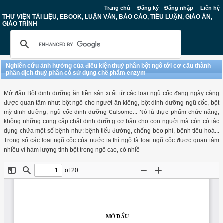
Trang chủ
Đăng ký
Đăng nhập
Liên hệ
THƯ VIỆN TÀI LIỆU, EBOOK, LUẬN VĂN, BÁO CÁO, TIỂU LUẬN, GIÁO ÁN,
GIÁO TRÌNH
Nghiên cứu ảnh hưởng của điều kiện thuỷ phân bột ngô tới cơ cấu thành
phần dịch thuỷ phân có sử dụng chế phẩm enzym
Mở đầu Bột dinh dưỡng ăn liền sản xuất từ các loại ngũ cốc đang ngày càng
được quan tâm như: bột ngô cho người ăn kiêng, bột dinh dưỡng ngũ cốc, bột
mỳ dinh dưỡng, ngũ cốc dinh dưỡng Calsome... Nó là thực phẩm chức năng,
không những cung cấp chất dinh dưỡng cơ bản cho con người mà còn có tác
dụng chữa một số bệnh như: bệnh tiểu đường, chống béo phì, bệnh tiêu hoá...
Trong số các loại ngũ cốc của nước ta thì ngô là loại ngũ cốc được quan tâm
nhiều vì hàm lượng tinh bột trong ngô cao, có nhiề