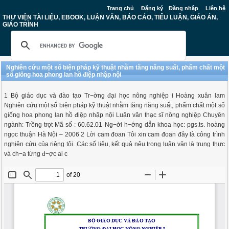
Trang chủ
Đăng ký
Đăng nhập
Liên hệ
THƯ VIỆN TÀI LIỆU, EBOOK, LUẬN VĂN, BÁO CÁO, TIỂU LUẬN, GIÁO ÁN,
GIÁO TRÌNH
Nghiên cứu một số biện pháp kỹ thuật nhằm tăng năng suất, phẩm chất một
số giống hoa phong lan hồ điệp nhập nội
1 Bộ giáo dục và đào tạo Tr−ờng đại học nông nghiệp i Hoàng xuân lam
Nghiên cứu một số biện pháp kỹ thuật nhằm tăng năng suất, phẩm chất một số
giống hoa phong lan hồ điệp nhập nội Luận văn thạc sĩ nông nghiệp Chuyên
ngành: Trồng trọt Mã số : 60.62.01 Ng−ời h−ớng dẫn khoa học: pgs.ts. hoàng
ngọc thuận Hà Nội – 2006 2 Lời cam đoan Tôi xin cam đoan đây là công trình
nghiên cứu của riêng tôi. Các số liệu, kết quả nêu trong luận văn là trung thực
và ch−a từng đ−ợc ai c