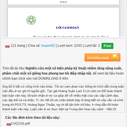
121 trang
|
Chia sẻ:
huyen82
| Lượt xem: 2243
| Lượt tải: 1
Free
Tóm tắt tài liệu
Nghiên cứu một số biện pháp kỹ thuật nhằm tăng năng suất,
phẩm chất một số giống hoa phong lan hồ điệp nhập nội
, để xem tài liệu hoàn
chỉnh bạn click vào nút DOWNLOAD ở trên
ông bố ở bất cứ công trình nào khác. Tôi xin cam đoan các thông tin trích dẫn trong luận văn đều đ−ợc ghi rõ nguồn gốc. Tác giả Hoàng Xuân Lam 3 Lời cảm ơn Để hoàn thành bản luận văn này, tôi luôn nhận đ−ợc sự giúp đỡ về nhiều mặt của các cấp Lãnh đạo, các tập thể và cá nhân. Tr−ớc hết tôi xin chân thành bày tỏ lòng biết ơn sâu sắc và kính trọng tới PGS.TS. Hoàng Ngọc Thuận, ng−ời đã tận tình chỉ bảo, h−ớng dẫn tôi hoàn thành luận văn này. Luận văn đ−ợc thực hiện tại Trung tâm Hoa cây cảnh - Viện Di truyền Nông nghiệp Việt Nam. Tại đây tôi đã nhận đ−ợc sự giúp đỡ của Ban lãnh đạo Viện Di truyền Nông nghiệp, Lãnh đạo và các cán bộ Trung tâm Hoa cây cảnh trong suốt quá trình học tập cũng nh− tiến trình thực hiện đề tài nghiên cứu. Tôi xin chân thành cảm ơn những sự giúp đỡ quý báu đó. Tôi xin gửi lời cảm ơn Lãnh đạo Tr−ờng Đại học Nông nghiệp I Hà Nội, Ban chủ nhiệm khoa Nông học, khoa sau Đại học, các Thầy Cô giáo trong bộ môn Rau - Hoa - Quả, khoa Nông học đã tạo mọi điều kiện và giúp đỡ tôi về kiến thức và chuyên môn trong suốt 2 năm học tập và làm luận văn. Cuối cùng tôi xin gửi lời cảm ơn chân thành và sâu sắc tới Gia đình, ng−ời thân và toàn thể bạn bè, đồng nghiệp đã cổ vũ, động viên, giúp đỡ tôi trong suốt quá trình học tập và nghiên cứu. Một lần nữa, tôi xin chân trọng cảm ơn! Hà Nội, tháng 8 năm 2006 Tác giả Hoàng Xuân Lam 4 Các chữ viết tắt trong luận văn Ph. C.cao CT CTTN ĐB ĐC ĐK TB Gr. ĐHNN I DTNN T.T TCN NN & PTNT Phalaenopsis Chiều cao Công thức Công thức thí nghiệm Độ bền Đối chứng Đ−ờng kính Trung bình Growmore Đại học Nông nghiệp I Di truyền Nông nghiệp Trung tâm Tr−ớc công nguyên Nông nghiệp và Phát triển Nông thôn 5 Danh mục bảng biểu Bảng 4.1. ảnh h−ởng của giá thể đến sinh tr−ởng của hoa phong lan Hồ điệp giai đoạn sau ống nghiệm.................................................. 48 Bảng 4.2: ảnh h−ởng của giá thể đến tốc độ tăng tr−ởng lá phong lan Hồ điệp giai đoạn sau ống nghiệm.................................................. 50 Bảng 4.3: ảnh h−ởng của phân bón lá đến tỷ lệ sống và tỷ lệ cây xuất v−ờn của cây con sau ống nghiệm........................................... 52 Bảng 4.4: ảnh h−ởng của phân bón lá đến sinh tr−ởng lá và rễ cây phong lan Hồ điệp sau ống nghiệm................................................. 54 Bảng 4.5. Đặc điểm sinh tr−ởng phát triển của hoa phong lan Hồ điệp nhập nội ở các nền giá thể khác nhau ............................................. 57 Bảng 4.6: ảnh h−ởng của giá thể đến tỷ lệ cây ra hoa và chất l−ợng hoa phong lan Hồ điệp .................................................................... 59 Bảng 4.7. ảnh h−ởng của nồng độ Pomior đến sự tăng tr−ởng lá của hoa phong lan Hồ điệp nhập nội ............................................... 61 Bảng 4.8. ảnh h−ởng của nồng độ Pomior đến tỷ lệ nở hoa và chất l−ợng hoa phong lan Hồ điệp nhập nội.................................... 65 Bảng 4.9: ảnh h−ởng của tỷ lệ phân bón lá Growmore đến khả năng phân hoá mầm hoa phong lan Hồ điệp............................................ 67 Bảng 4.10: ảnh h−ởng của tỷ lệ phân bón lá Growmore đến chất l−ợng hoa phong lan Hồ điệp .................................................................... 69 Bảng 4.11. ảnh h−ởng của loại phân bón lá đến khả năng sinh tr−ởng phát triển của hoa phong lan Hồ điệp nhập nội............................... 72 Bảng 4.12. ảnh h−ởng của loại phân bón đến tỷ lệ nở hoa và chất l−ợng hoa phong lan Hồ điệp nhập nội ..................................................... 74 Bảng 4.13: ảnh h−ởng của dung dịch cắm hoa đến chất l−ợng và độ bền hoa cắt.... 77 Bảng 4.14: Hiệu quả kinh tế của việc sử dụng các loại phân bón lá 6 cho hoa phong lan Hồ điệp.............................................................. 78 Danh mục đồ thị, biểu đồ Đồ thị 4.1a: Động thái tăng tr−ởng chiều dài lá.............................................. 51 Đồ thị 4.1b: Động thái tăng tr−ởng chiều rộng lá ........................................... 52 Đồ thị 4.2a: Tốc độ tăng tr−ởng chiều dài lá................................................... 55 Đồ thị 4.2b: Tốc độ tăng tr−ởng chiều rộng lá ................................................ 55 Biểu đồ 4.1: ảnh h−ởng của giá thể đến chiều cao cây .................................. 58 Đồ thị 4.3a: Động thái tăng tr−ởng chiều dài lá.............................................. 63 Đồ thị 4.3b: Động thái tăng tr−ởng chiều rộng lá ........................................... 64 Biểu đồ 4.2: ảnh h−ởng của nồng độ Pomior đến khả năng ra nụ và nở hoa của hoa phong lan Hồ điệp ..................................................... 66 Biểu đồ 4.3: ảnh h−ởng của tỷ lệ phân bón lá Growmore đến khả năng ra nụ và nở hoa của hoa phong lan Hồ điệp .................................. 68 Biểu đồ 4.4: ảnh h−ởng của tỷ lệ phân bón lá Growmore đến chiều cao cành hoa phong lan Hồ điệp ................................................... 70 Biểu đồ 4.5: ảnh h−ởng của loại phân bón lá đến sinh tr−ởng của hoa phong lan Hồ điệp .................................................................. 73 Biểu đồ 4.6: ảnh h−ởng của loại phân bón lá đến khả năng ra nụ và nở hoa của hoa phong lan Hồ điệp ..................................................... 75 Biểu đồ 4.7: ảnh h−ởng của dung dịch cắm hoa đến độ bền hoa cắt của hoa phong lan Hồ điệp............................................................ 78 7 Mục lục Lời cam đoan...................................................................................................... i Lời cảm ơn......................................................................................................... ii Danh mục chữ viết tắt.......................................................................................iii Danh mục bảng biểu......................................................................................... iv Danh mục đồ thị, biểu đồ .................................................................................. v Mục lục............................................................................................................. vi Phần I: Mở đầu ............................................................................................... 9 1.1. Đặt vấn đề................................................................................................ 9 1.2. Mục đích, yêu cầu của đề tài ................................................................. 11 1.2.1. Mục đích................................................................................................ 11 1.2.2. Yêu cầu.................................................................................................. 11 1.3. ý nghĩa khoa học và thực tiễn............................................................... 11 Phần II: Tổng quan tài liệu ................................................................. 12 2.1. Nguồn gốc, vị trí phân loại, giá trị kinh tế và sử dụng của cây hoa lan 12 2.2. Đặc điểm thực vật học........................................................................... 14 2.3. Yêu cầu ngoại cảnh ............................................................................... 17 2.4. Tình hình sản xuất và phát triển hoa lan trên thế giới và ở Việt Nam .. 24 2.5. Tình hình nghiên cứu cây hoa lan trên thế giới và ở Việt Nam................ 29 Phần 3: vật liệu, nội dung và ph−ơng pháp nghiên cứu ........ 41 3.1. Vật liệu nghiên cứu ............................................................................... 41 3.2. Nội dung nghiên cứu ............................................................................. 43 3.3. Ph−ơng pháp nghiên cứu ....................................................................... 45 3.4. Các chỉ tiêu theo dõi.............................................................................. 46 3.5. Xử lý số liệu .......................................................................................... 46 Phần IV: Kết quả nghiên cứu và thảo luận ................................ 47 4.1. Đánh giá tỷ lệ sống, khả năng sinh tr−ởng của giống hoa phong lan Hồ điệp giai đoạn sau ống nghiệm ....................................... 47 8 4.1.1. ảnh h−ởng của giá thể đến tỷ lệ sống của cây con sau ống nghiệm..... 47 4.1.2. ảnh h−ởng của giá thể đến tốc độ tăng tr−ởng lá lan Hồ điệp con giai đoạn sau ống nghiệm............................................................... 49 4.1.3. ảnh h−ởng của phân bón lá đến tỷ lệ sống và tỷ lệ xuất v−ờn của cây lan con sau ống nghiệm............................................................ 52 4.2. Nghiên cứu một số biện pháp kỹ thuật nhằm nâng cao năng suất, chất l−ợng hoa phong lan Hồ điệp nhập nội.......................................... 56 4.2.1. ảnh h−ởng của giá thể đến khả năng sinh tr−ởng, phát triển của hoa phong lan Hồ điệp nhập nội ..................................................... 56 4.2.2. ảnh h−ởng của phân bón lá đến sinh tr−ởng, phát triển của hoa phong lan Hồ điệp.................................................................... 61 4.3. Hiệu quả kinh tế của việc sử dụng các loại phân bón lá trong sản xuất hoa phong lan Hồ điệp................................................... 78 Phần V: Kết luận và đề nghị ............................................................... 81 5.1. Kết luận ................................................................................................. 81 5.2. Đề nghị .................................................................................................. 82 Tài liệu tham khảo ............................................................................... 83 9 Phần I Mở đầu 1.1. Đặt vấn đề Hoa chiếm một vị trí rất quan trọng trong đời sống tinh thần của con ng−ời. Hoa là một loại sản phẩm đặc biệt, vừa mang giá trị kinh tế lại vừa mang giá trị tinh thần. Khi xã hội ngày càng phát triển, cuộc sống con ng−ời ng
Các file đính kèm theo tài liệu này:
CH2216.pdf