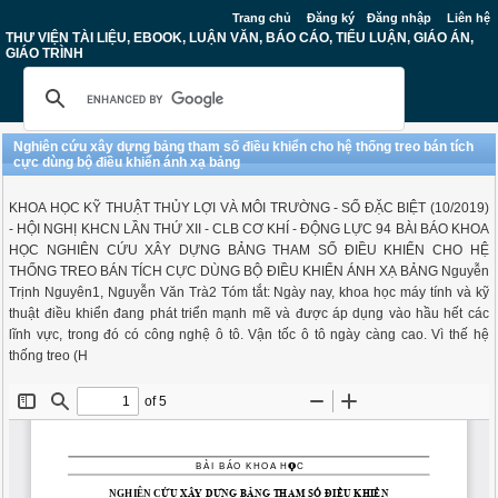
Trang chủ
Đăng ký
Đăng nhập
Liên hệ
THƯ VIỆN TÀI LIỆU, EBOOK, LUẬN VĂN, BÁO CÁO, TIỂU LUẬN, GIÁO ÁN,
GIÁO TRÌNH
Nghiên cứu xây dựng bảng tham số điều khiển cho hệ thống treo bán tích
cực dùng bộ điều khiển ánh xạ bảng
KHOA HỌC KỸ THUẬT THỦY LỢI VÀ MÔI TRƯỜNG - SỐ ĐẶC BIỆT (10/2019)
- HỘI NGHỊ KHCN LẦN THỨ XII - CLB CƠ KHÍ - ĐỘNG LỰC 94 BÀI BÁO KHOA
HỌC NGHIÊN CỨU XÂY DỰNG BẢNG THAM SỐ ĐIỀU KHIỂN CHO HỆ
THỐNG TREO BÁN TÍCH CỰC DÙNG BỘ ĐIỀU KHIỂN ÁNH XẠ BẢNG Nguyễn
Trịnh Nguyên1, Nguyễn Văn Trà2 Tóm tắt: Ngày nay, khoa học máy tính và kỹ
thuật điều khiển đang phát triển mạnh mẽ và được áp dụng vào hầu hết các
lĩnh vực, trong đó có công nghệ ô tô. Vận tốc ô tô ngày càng cao. Vì thế hệ
thống treo (H