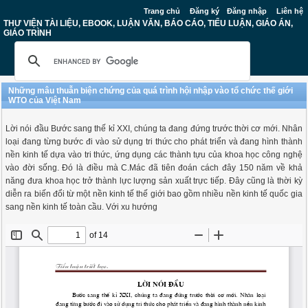
Trang chủ
Đăng ký
Đăng nhập
Liên hệ
THƯ VIỆN TÀI LIỆU, EBOOK, LUẬN VĂN, BÁO CÁO, TIỂU LUẬN, GIÁO ÁN,
GIÁO TRÌNH
Những mâu thuẫn biện chứng của quá trình hội nhập vào tổ chức thế giới
WTO của Việt Nam
Lời nói đầu Bước sang thế kỉ XXI, chúng ta đang đứng trước thời cơ mới. Nhân
loại đang từng bước đi vào sử dụng tri thức cho phát triển và đang hình thành
nền kinh tế dựa vào tri thức, ứng dụng các thành tựu của khoa học công nghệ
vào đời sống. Đó là điều mà C.Mác đã tiên đoán cách đây 150 năm về khả
năng đưa khoa học trở thành lực lượng sản xuất trực tiếp. Đây cũng là thời kỳ
diễn ra biến đổi từ một nền kinh tế thế giới bao gồm nhiều nền kinh tế quốc gia
sang nền kinh tế toàn cầu. Với xu hướng