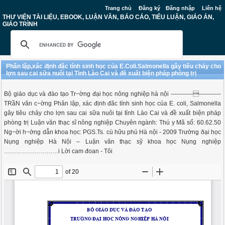
Trang chủ
Đăng ký
Đăng nhập
Liên hệ
THƯ VIỆN TÀI LIỆU, EBOOK, LUẬN VĂN, BÁO CÁO, TIỂU LUẬN, GIÁO ÁN,
GIÁO TRÌNH
Phân lập,xác định đặc tính sinh học của E.Coli.Salmonella gây tiêu chảy cho
lợn sau cai sữa nuôi tại Tỉnh Lào Cai và đề xuất biện pháp phòng trị
Bộ giáo dục và đào tạo Tr−ờng đại học nông nghiệp hà nội ----------------------
TRầN văn c−ờng Phân lập, xác định đăc tính sinh học của E. coli, Salmonella
gây tiêu chảy cho lợn sau cai sữa nuôi tại tỉnh Lào Cai và đề xuất biện pháp
phòng trị Luận văn thạc sĩ nông nghiệp Chuyên ngành: Thú y Mã số: 60.62.50
Ng−ời h−ớng dẫn khoa học: PGS.Ts. cù hữu phú Hà nội - 2009 Trường ðại học
Nụng nghiệp Hà Nội – Luận văn thạc sỹ khoa học Nụng nghiệp
………………………i Lời cam đoan - Tôi