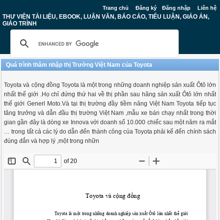
Trang chủ
Đăng ký
Đăng nhập
Liên hệ
THƯ VIỆN TÀI LIỆU, EBOOK, LUẬN VĂN, BÁO CÁO, TIỂU LUẬN, GIÁO ÁN,
GIÁO TRÌNH
Quá trình thâm nhập thị Trường Việt Nam của Toyota
Toyota và cộng đồng Toyota là một trong những doanh nghiệp sản xuất Ôtô lớn
nhất thế giới .Họ chỉ đứng thứ hai về thị phần sau hãng sản xuất Ôtô lớn nhất
thế giới Generl Moto.Và tại thị trường đầy tiềm năng Việt Nam Toyota tiếp tục
tăng trưởng và dẫn đầu thị trường Việt Nam ,mẫu xe bán chạy nhất trong thời
gian gần đây là dòng xe Innova với doanh số 10.000 chiếc sau một năm ra mắt
… trong tất cả các lý do dẫn đến thành công của Toyota phải kể đến chính sách
đúng đắn và hợp lý ,một trong nhữn