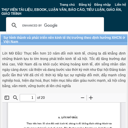
Trang chủ
Đăng ký
Đăng nhập
Liên hệ
THƯ VIỆN TÀI LIỆU, EBOOK, LUẬN VĂN, BÁO CÁO, TIỂU LUẬN, GIÁO ÁN,
GIÁO TRÌNH
Sự hình thành và phát triển nền kinh tế thị trường theo định hướng XHCN ở
Việt Nam
Lời Mở ĐầU Thực tiễn hơn 10 năm đổi mới kinh tế, chúng ta đã khẳng định
những thành tựu to lớn trong phát triển kinh tế xã hội. Tốc độ tăng trưởng đạt
khá cao, Việt Nam đã ra khỏi cuộc khủng hoảng kinh tế, đời sống nhân dân
ngày càng được cải thiện và đang bước vào thời kỳ mới như Đại hội Đảng toàn
quốc lần thứ VIII đã chỉ rõ: thời kỳ tiếp tục sự nghiệp đổi mới, đẩy mạnh công
nghiệp hoá, hiện đại hoá, thực hiện mục tiêu dân giàu nước mạnh, xã hội công
bằng, văn minh, vững bước đi lên chủ nghĩa