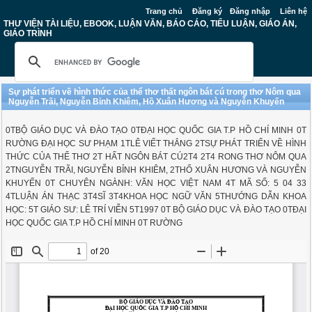
Trang chủ
Đăng ký
Đăng nhập
Liên hệ
THƯ VIỆN TÀI LIỆU, EBOOK, LUẬN VĂN, BÁO CÁO, TIỂU LUẬN, GIÁO ÁN,
GIÁO TRÌNH
Sự phát triển về hình thức của thể thơ thất ngôn bát cú trong thơ Nôm qua
Nguyễn Trãi, Nguyễn Bỉnh Khiêm, Hồ Xuân Hương và Nguyễn Khuyến
0TBỘ GIÁO DỤC VÀ ĐÀO TẠO 0TĐẠI HỌC QUỐC GIA T.P HỒ CHÍ MINH 0T
RƯỜNG ĐẠI HỌC SƯ PHẠM 1TLÊ VIẾT THẮNG 2TSỰ PHÁT TRIỂN VỀ HÌNH
THỨC CỦA THỂ THƠ 2T HẤT NGÔN BÁT CÚ2T4 2T4 RONG THƠ NÔM QUA
2TNGUYỄN TRÃI, NGUYỄN BỈNH KHIÊM, 2THỔ XUÂN HƯƠNG VÀ NGUYỄN
KHUYẾN 0T CHUYÊN NGÀNH: VĂN HỌC VIỆT NAM 4T MÃ SỐ: 5 04 33
4TLUẬN ÁN THẠC 3T4SĨ 3T4KHOA HỌC NGỮ VĂN 5THƯỚNG DẪN KHOA
HỌC: 5T GIÁO SƯ: LÊ TRÍ VIỄN 5T1997 0T BỘ GIÁO DỤC VÀ ĐÀO TẠO 0TĐẠI
HỌC QUỐC GIA T.P HỒ CHÍ MINH 0T RƯỜNG