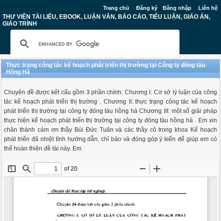
Trang chủ
Đăng ký
Đăng nhập
Liên hệ
THƯ VIỆN TÀI LIỆU, EBOOK, LUẬN VĂN, BÁO CÁO, TIỂU LUẬN, GIÁO ÁN,
GIÁO TRÌNH
Thực trạng công tác kế hoạch phát triển thị trường tại Công ty đóng tàu
Hồng Hà
Chuyên đề được kết cấu gồm 3 phần chính: Chương I: Cơ sở lý luận của công
tác kế hoạch phát triển thị trường . Chương II: thực trạng công tác kế hoạch
phát triển thị trường tại công ty đóng tàu hồng hà Chương III: một số giải pháp
thực hiện kế hoạch phát triển thị trường tại công ty đóng tàu hồng hà . Em xin
chân thành cám ơn thầy Bùi Đức Tuân và các thầy cô trong khoa Kế hoạch
phát triển đã nhiệt tình hướng dẫn, chỉ bảo và đóng góp ý kiến để giúp em có
thể hoàn thiện đề tài này. Em