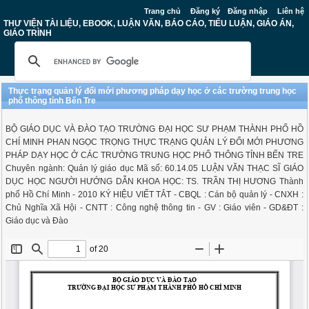
Trang chủ
Đăng ký
Đăng nhập
Liên hệ
THƯ VIỆN TÀI LIỆU, EBOOK, LUẬN VĂN, BÁO CÁO, TIỂU LUẬN, GIÁO ÁN,
GIÁO TRÌNH
Thực trạng quản lý đổi mới phương pháp dạy học ở các trường trung học
phổ thông tỉnh Bến Tre
BỘ GIÁO DỤC VÀ ĐÀO TẠO TRƯỜNG ĐẠI HỌC SƯ PHẠM THÀNH PHỐ HỒ
CHÍ MINH PHAN NGỌC TRỌNG THỰC TRẠNG QUẢN LÝ ĐỔI MỚI PHƯƠNG
PHÁP DẠY HỌC Ở CÁC TRƯỜNG TRUNG HỌC PHỔ THÔNG TỈNH BẾN TRE
Chuyên ngành: Quản lý giáo dục Mã số: 60.14.05 LUẬN VĂN THẠC SĨ GIÁO
DỤC HỌC NGƯỜI HƯỚNG DẪN KHOA HỌC: TS. TRẦN THỊ HƯƠNG Thành
phố Hồ Chí Minh - 2010 KÝ HIỆU VIẾT TẮT - CBQL : Cán bộ quản lý - CNXH :
Chủ Nghĩa Xã Hội - CNTT : Công nghệ thông tin - GV : Giáo viên - GD&ĐT :
Giáo dục và Đào