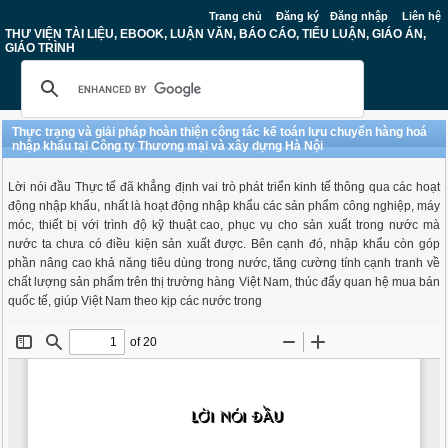
Trang chủ
Đăng ký
Đăng nhập
Liên hệ
THƯ VIỆN TÀI LIỆU, EBOOK, LUẬN VĂN, BÁO CÁO, TIỂU LUẬN, GIÁO ÁN,
GIÁO TRÌNH
Thực trạng và giải pháp hoàn thiện công tác kế toán lưu chuyển hàng hoá
nhập khẩu tại Công ty Thương mại và xây dựng Hà Nội
Lời nói đầu Thực tế đã khẳng định vai trò phát triển kinh tế thông qua các hoạt
động nhập khẩu, nhất là hoạt động nhập khẩu các sản phẩm công nghiệp, máy
móc, thiết bị với trình độ kỹ thuật cao, phục vụ cho sản xuất trong nước mà
nước ta chưa có điều kiện sản xuất được. Bên cạnh đó, nhập khẩu còn góp
phần nâng cao khả năng tiêu dùng trong nước, tăng cường tính cạnh tranh về
chất lượng sản phẩm trên thị trường hàng Việt Nam, thúc đẩy quan hệ mua bán
quốc tế, giúp Việt Nam theo kịp các nước trong