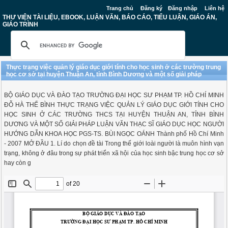
Trang chủ
Đăng ký
Đăng nhập
Liên hệ
THƯ VIỆN TÀI LIỆU, EBOOK, LUẬN VĂN, BÁO CÁO, TIỂU LUẬN, GIÁO ÁN,
GIÁO TRÌNH
Thực trạng việc quản lý giáo dục giới tính cho học sinh ở các trường trung
học cơ sở tại huyện Thuận An, tỉnh Bình Dương và một số giải pháp
BỘ GIÁO DỤC VÀ ĐÀO TẠO TRƯỜNG ĐẠI HỌC SƯ PHẠM TP. HỒ CHÍ MINH
ĐỖ HÀ THẾ BÌNH THỰC TRẠNG VIỆC QUẢN LÝ GIÁO DỤC GIỚI TÍNH CHO
HỌC SINH Ở CÁC TRƯỜNG THCS TẠI HUYỆN THUẬN AN, TỈNH BÌNH
DƯƠNG VÀ MỘT SỐ GIẢI PHÁP LUẬN VĂN THẠC SĨ GIÁO DỤC HỌC NGƯỜI
HƯỚNG DẪN KHOA HỌC PGS-TS. BÙI NGỌC OÁNH Thành phố Hồ Chí Minh
- 2007 MỞ ĐẦU 1. Lí do chọn đề tài Trong thế giới loài người là muôn hình vạn
trạng, không ở đâu trong sự phát triển xã hội của học sinh bậc trung học cơ sở
hay còn g