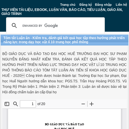
Trang chủ
Đăng ký
Đăng nhập
Liên hệ
THƯ VIỆN TÀI LIỆU, EBOOK, LUẬN VĂN, BÁO CÁO, TIỂU LUẬN, GIÁO ÁN,
GIÁO TRÌNH
Tóm tắt Luận án - Kiểm tra, đánh giá kết quả học tập theo hướng phát triển
năng lực trong dạy học vật lí 10 trung học phổ thông
BỘ GIÁO DỤC VÀ ĐÀO TẠO ĐẠI HỌC HUẾ TRƯỜNG ĐẠI HỌC SƯ PHẠM
NGUYỄN ĐĂNG NHẬT KIỂM TRA, ĐÁNH GIÁ KẾT QUẢ HỌC TẬP THEO
HƯỚNG PHÁT TRIỂN NĂNG LỰC TRONG DẠY HỌC VẬT LÍ 10 TRUNG HỌC
PHỔ THÔNG BÁO CÁO TÓM TẮT LUẬN ÁN TIẾN SĨ KHOA HỌC GIÁO DỤC
HUẾ - 2020 Công trình được hoàn thành tại: Trường Đại học Sư phạm, Đại
học Huế Người hướng dẫn khoa học: PGS.TS. Trần Huy Hoàng PGS.TS. Vũ
Trọng Rỹ Phản biện 1: Phản biện 2: Phản biện 3: Luận án sẽ được bảo vệ tại
Hội đồng chấm luận án cấp Đại họ