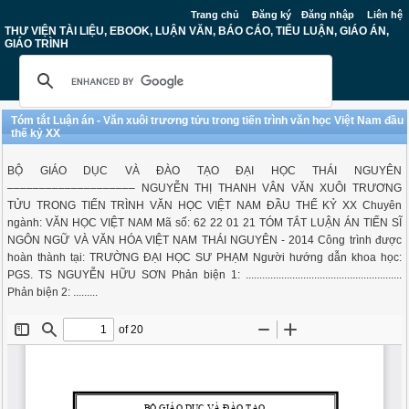
Trang chủ
Đăng ký
Đăng nhập
Liên hệ
THƯ VIỆN TÀI LIỆU, EBOOK, LUẬN VĂN, BÁO CÁO, TIỂU LUẬN, GIÁO ÁN,
GIÁO TRÌNH
Tóm tắt Luận án - Văn xuôi trương tửu trong tiến trình văn học Việt Nam đầu
thế kỷ XX
BỘ GIÁO DỤC VÀ ĐÀO TẠO ĐẠI HỌC THÁI NGUYÊN
–––––––––––––––––––– NGUYỄN THỊ THANH VÂN VĂN XUÔI TRƯƠNG
TỬU TRONG TIẾN TRÌNH VĂN HỌC VIỆT NAM ĐẦU THẾ KỶ XX Chuyên
ngành: VĂN HỌC VIỆT NAM Mã số: 62 22 01 21 TÓM TẮT LUẬN ÁN TIẾN SĨ
NGÔN NGỮ VÀ VĂN HÓA VIỆT NAM THÁI NGUYÊN - 2014 Công trình được
hoàn thành tại: TRƯỜNG ĐẠI HỌC SƯ PHẠM Người hướng dẫn khoa học:
PGS. TS NGUYỄN HỮU SƠN Phản biện 1: .........................................................
Phản biện 2: .........