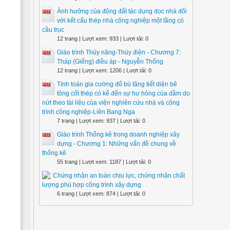
Ảnh hưởng của động đất tác dụng dọc nhà đối
với kết cấu thép nhà công nghiệp một tầng có
cầu trục
12 trang | Lượt xem: 933 | Lượt tải: 0
Giáo trình Thủy năng-Thủy điện - Chương 7:
Tháp (Giếng) điều áp - Nguyễn Thống
12 trang | Lượt xem: 1206 | Lượt tải: 0
Tính toán gia cường đổ bù tăng tiết diện bê
tông cốt thép có kể đến sự hư hỏng của dầm do
nứt theo tài liệu của viện nghiên cứu nhà và công
trình công nghiệp-Liên Bang Nga
7 trang | Lượt xem: 937 | Lượt tải: 0
Giáo trình Thống kê trong doanh nghiệp xây
dựng - Chương 1: Những vấn đề chung về
thống kê
55 trang | Lượt xem: 1187 | Lượt tải: 0
Chứng nhận an toàn chịu lực, chứng nhận chất
lượng phù hợp công trình xây dựng
6 trang | Lượt xem: 874 | Lượt tải: 0