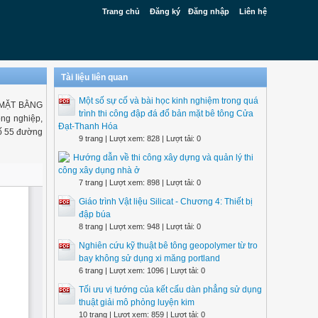
Trang chủ
Đăng ký
Đăng nhập
Liên hệ
Tài liệu liên quan
Một số sự cố và bài học kinh nghiệm trong quá
 MẶT BẰNG
trình thi công đập đá đổ bản mặt bê tông Cửa
ng nghiệp,
Đạt-Thanh Hóa
số 55 đường
9 trang | Lượt xem: 828 | Lượt tải: 0
Hướng dẫn về thi công xây dựng và quản lý thi
công xây dụng nhà ở
7 trang | Lượt xem: 898 | Lượt tải: 0
Giáo trình Vật liệu Silicat - Chương 4: Thiết bị
đập búa
8 trang | Lượt xem: 948 | Lượt tải: 0
Nghiên cứu kỹ thuật bê tông geopolymer từ tro
bay không sử dụng xi măng portland
6 trang | Lượt xem: 1096 | Lượt tải: 0
Tối ưu vị tướng của kết cấu dàn phẳng sử dụng
thuật giải mô phỏng luyện kim
10 trang | Lượt xem: 859 | Lượt tải: 0