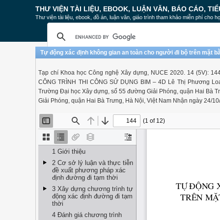
THƯ VIỆN TÀI LIỆU, EBOOK, LUẬN VĂN, BÁO CÁO, TIỂ
Thư viện tài liệu, ebook, đồ án, luận văn, giáo trình tham khảo miễn phí cho họ
Tự động xác định không gian an toàn cho người đi bộ trên mặt b
Tạp chí Khoa học Công nghệ Xây dựng, NUCE 2020. 14 (5V
CÔNG TRÌNH THI CÔNG SỬ DỤNG BIM – 4D Lê Thị Phương Loana
Trường Đại học Xây dựng, số 55 đường Giải Phóng, quận Hai Bà T
Giải Phóng, quận Hai Bà Trưng, Hà Nội, Việt Nam Nhận ngày 24/10