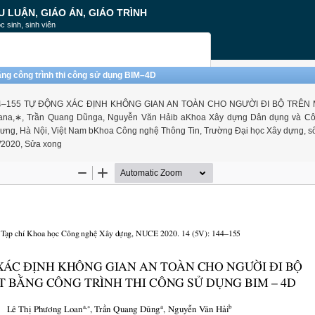
U LUẬN, GIÁO ÁN, GIÁO TRÌNH
c sinh, sinh viên
ằng công trình thi công sử dụng BIM–4D
): 144–155 TỰ ĐỘNG XÁC ĐỊNH KHÔNG GIAN AN TOÀN CHO NGƯỜI ĐI BỘ TRÊN
,∗, Trần Quang Dũnga, Nguyễn Văn Hảib aKhoa Xây dựng Dân dụng và Cô
rưng, Hà Nội, Việt Nam bKhoa Công nghệ Thông Tin, Trường Đại học Xây dựng, 
/2020, Sửa xong