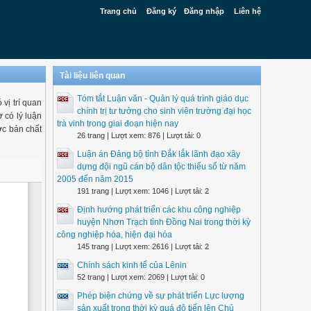
Trang chủ
Đăng ký
Đăng nhập
Liên hệ
Tài liệu liên quan
Tóm tắt Luận văn - Quản lý quá trình giáo dục
 vị trí quan
chính trị tư tưởng cho sinh viên trường đại học
 có lý luận
trà vinh trong giai đoạn hiện nay
ược bản chất
26 trang | Lượt xem: 876 | Lượt tải: 0
Luận án Đảng bộ tỉnh Đắk lắk lãnh đạo xây
dựng đội ngũ cán bộ dân tộc thiểu số từ năm
2005 đến năm 2015
191 trang | Lượt xem: 1046 | Lượt tải: 2
Định hướng phát triển các khu công nghiệp
huyện Nhơn Trạch tỉnh Đồng Nai trong thời kỳ
công nghiệp hóa, hiện đại hóa
145 trang | Lượt xem: 2616 | Lượt tải: 2
Chính sách kinh tế của Lênin
52 trang | Lượt xem: 2069 | Lượt tải: 0
Phép biện chứng về sự phát triển Lực lượng
sản xuất trong thời kỳ quá độ tiến lên Chủ