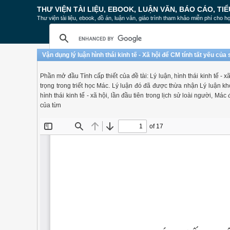
THƯ VIỆN TÀI LIỆU, EBOOK, LUẬN VĂN, BÁO CÁO, TIỂ
Thư viện tài liệu, ebook, đồ án, luận văn, giáo trình tham khảo miễn phí cho họ
Vận dụng lý luận hình thái kinh tế - Xã hội để CM tính tất yếu 
Phần mở đầu Tính cấp thiết của đề tài: Lý luận, hình thái kinh tế - x
trọng trong triết học Mác. Lý luận đó đã được thừa nhận Lý luận k
hình thái kinh tế - xã hội, lần đầu tiên trong lịch sử loài người, Má
của từn