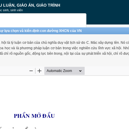
U LUẬN, GIÁO ÁN, GIÁO TRÌNH
c sinh, sinh viên
của sự lựa chọn và kiên định con đường XHCN của VN
ã hội là lý luận cơ bản của chủ nghĩa duy vật lịch sử do C. Mác xây dựng lên. Nó có
hoa học và là phương pháp luận cơ bản trong việc nghiên cứu lĩnh vực xã hội. Nhờ
c đã chỉ rõ nguồn gốc, động lực bên trong, nội tại của sự phát triển xã hội, chỉ rõ đ