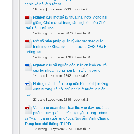
nghĩa xã hội ở nước ta
16 trang | Lượt xem: 2293 | Lượt tải: 0
Nghiên cứu một số kỹ thuật hái hợp lý cho hai
giống Chè mới tại trung tâm nghiên cứu Chè
Phú Hộ - Phú Thọ
140 trang | Lượt xem: 2076 | Lượt tải: 0
Một số biện pháp quản lý đào tạo theo giáo
trình mới ở Khoa tự nhiên trường CĐSP Bà Rịa
- Vũng Tàu
149 trang | Lượt xem: 1769 | Lượt tải: 0
Nghiên cứu về nguồn gốc, bản chất và vai trò
của lợi nhuận trong nền kinh tế thị trường
14 trang | Lượt xem: 1892 | Lượt tải: 0
Những mâu thuẫn trong nền Kinh tế thị trường
định hướng Xã hội chủ nghĩa ở nước ta hiện
nay
23 trang | Lượt xem: 1886 | Lượt tải: 1
Vận dụng quan điểm loại thể vào dạy học 2 tác
phẩm "Rừng xà nu" của Nguyễn Trung Thành
và "Mảnh trăng cuối rừng" của Nguyễn Minh Châu ở
Trung học phổ thông (THPT)
120 trang | Lượt xem: 2151 | Lượt tải: 2