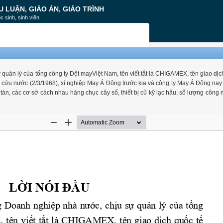
U LUẬN, GIÁO ÁN, GIÁO TRÌNH
c sinh, sinh viên
ản lý của tổng công ty Dệt mayViệt Nam, tên viết tắt là CHIGAMEX, tên giao dịch
nước (2/3/1968), xí nghiệp May Á Đông trước kia và công ty May Á Đông nay đ
 tán, các cơ sở cách nhau hàng chục cây số, thiết bị cũ kỹ lạc hậu, số lượng công