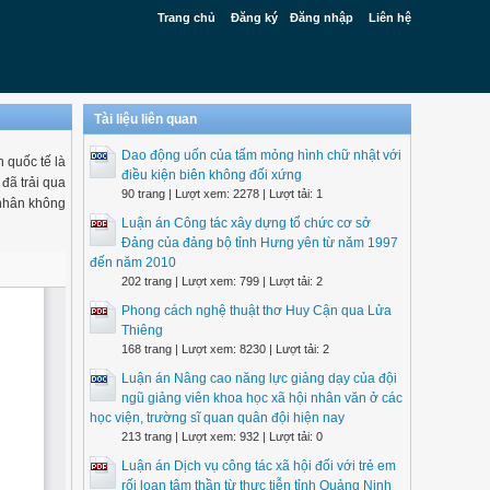
Trang chủ
Đăng ký
Đăng nhập
Liên hệ
Tài liệu liên quan
Dao động uốn của tấm mỏng hình chữ nhật với
 quốc tế là
điều kiện biên không đối xứng
ã trải qua
90 trang | Lượt xem: 2278 | Lượt tải: 1
 nhân không
Luận án Công tác xây dựng tổ chức cơ sở
Đảng của đảng bộ tỉnh Hưng yên từ năm 1997
đến năm 2010
202 trang | Lượt xem: 799 | Lượt tải: 2
Phong cách nghệ thuật thơ Huy Cận qua Lửa
Thiêng
168 trang | Lượt xem: 8230 | Lượt tải: 2
Luận án Nâng cao năng lực giảng dạy của đội
ngũ giảng viên khoa học xã hội nhân văn ở các
học viện, trường sĩ quan quân đội hiện nay
213 trang | Lượt xem: 932 | Lượt tải: 0
Luận án Dịch vụ công tác xã hội đối với trẻ em
rối loạn tâm thần từ thực tiễn tỉnh Quảng Ninh