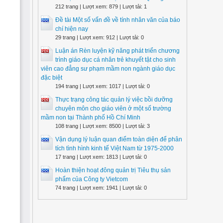
212 trang | Lượt xem: 879 | Lượt tải: 1
Đề tài Một số vấn đề về tính nhân văn của báo
chí hiện nay
29 trang | Lượt xem: 912 | Lượt tải: 0
Luận án Rèn luyện kỹ năng phát triển chương
trình giáo dục cá nhân trẻ khuyết tật cho sinh
viên cao đẳng sư phạm mầm non ngành giáo dục
đặc biệt
194 trang | Lượt xem: 1017 | Lượt tải: 0
Thực trạng công tác quản lý việc bồi dưỡng
chuyên môn cho giáo viên ở một số trường
mầm non tại Thành phố Hồ Chí Minh
108 trang | Lượt xem: 8500 | Lượt tải: 3
Vận dụng lý luận quan điểm toàn diện để phân
tích tình hình kinh tế Việt Nam từ 1975-2000
17 trang | Lượt xem: 1813 | Lượt tải: 0
Hoàn thiện hoạt đông quản trị Tiêu thụ sản
phẩm của Công ty Vietcom
74 trang | Lượt xem: 1941 | Lượt tải: 0