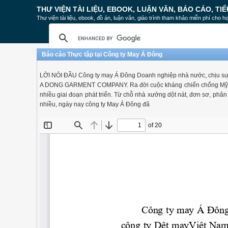
THƯ VIỆN TÀI LIỆU, EBOOK, LUẬN VĂN, BÁO CÁO, TIỂ
Thư viện tài liệu, ebook, đồ án, luận văn, giáo trình tham khảo miễn phí cho họ
Báo cáo Thực tập tại Công ty May Á Đông
LỜI NÓI ĐẦU Công ty may Á Đông Doanh nghiệp nhà nước, chịu sự qu
A DONG GARMENT COMPANY. Ra đời cuộc kháng chiến chống Mỹ cứu 
nhiều giai đoạn phát triển. Từ chỗ nhà xưởng dột nát, đơn sơ, phân
nhiều, ngày nay công ty May Á Đông đã