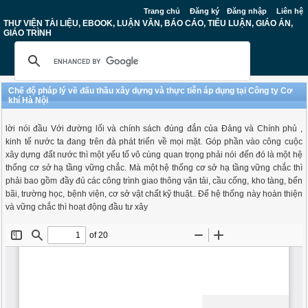
Trang chủ
Đăng ký
Đăng nhập
Liên hệ
THƯ VIỆN TÀI LIỆU, EBOOK, LUẬN VĂN, BÁO CÁO, TIỂU LUẬN, GIÁO ÁN,
GIÁO TRÌNH
Chế độ pháp lý về đấu thầu xây dựng và thực tiễn áp dụng tại Công ty Cơ
khí Hà Nội
lời nói đầu Với đường lối và chính sách đúng đắn của Đảng và Chính phủ ,
kinh tế nước ta đang trên đà phát triển về mọi mặt. Góp phần vào công cuộc
xây dựng đất nước thì một yếu tố vô cùng quan trọng phải nói đến đó là một hệ
thống cơ sở hạ tầng vững chắc. Mà một hệ thống cơ sở hạ tầng vững chắc thì
phải bao gồm đầy đủ các công trình giao thông vận tải, cầu cống, kho tàng, bến
bãi, trường học, bệnh viện, cơ sở vật chất kỹ thuật.. Để hệ thống này hoàn thiện
và vững chắc thì hoạt động đầu tư xây