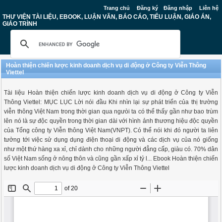
Trang chủ
Đăng ký
Đăng nhập
Liên hệ
THƯ VIỆN TÀI LIỆU, EBOOK, LUẬN VĂN, BÁO CÁO, TIỂU LUẬN, GIÁO ÁN,
GIÁO TRÌNH
Hoàn thiện chiến lược kinh doanh dịch vụ di động ở Công ty Viễn Thông
Viettel
Tài liệu Hoàn thiện chiến lược kinh doanh dịch vụ di động ở Công ty Viễn
Thông Viettel: MỤC LỤC Lời nói đầu Khi nhìn lại sự phát triển của thị trường
viễn thông Việt Nam trong thời gian qua ngưòi ta có thể thấy gần như bao trùm
lên nó là sự độc quyền trong thời gian dài với hình ảnh thương hiệu độc quyền
của Tổng công ty Viễn thông Việt Nam(VNPT). Có thể nói khi đó người ta liên
tưởng tới việc sử dụng dụng điện thoại di động và các dịch vụ của nó giống
như một thứ hàng xa xỉ, chỉ dành cho những người đẳng cấp, giàu có. 70% dân
số Việt Nam sống ở nông thôn và cũng gần xấp xỉ tỷ l... Ebook Hoàn thiện chiến
lược kinh doanh dịch vụ di động ở Công ty Viễn Thông Viettel