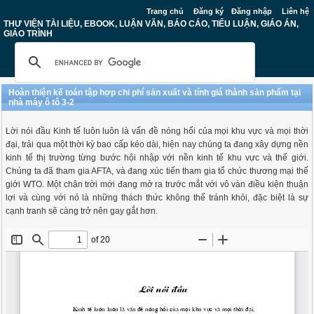
Trang chủ
Đăng ký
Đăng nhập
Liên hệ
THƯ VIỆN TÀI LIỆU, EBOOK, LUẬN VĂN, BÁO CÁO, TIỂU LUẬN, GIÁO ÁN,
GIÁO TRÌNH
Hoàn thiện kế toán tập hợp chi phí sản xuất và tính giá thành sản phẩm tại
nhà máy ô tô 3-2
Lời nói đầu Kinh tế luôn luôn là vấn đề nóng hổi của mọi khu vực và mọi thời
đại, trải qua một thời kỳ bao cấp kéo dài, hiện nay chúng ta đang xây dựng nền
kinh tế thị trường từng bước hội nhập với nền kinh tế khu vực và thế giới.
Chúng ta đã tham gia AFTA, và đang xúc tiến tham gia tổ chức thương mại thế
giới WTO. Một chân trời mới đang mở ra trước mắt với vô vàn điều kiện thuận
lợi và cùng với nó là những thách thức không thể tránh khỏi, đặc biệt là sự
cạnh tranh sẽ càng trở nên gay gắt hơn.