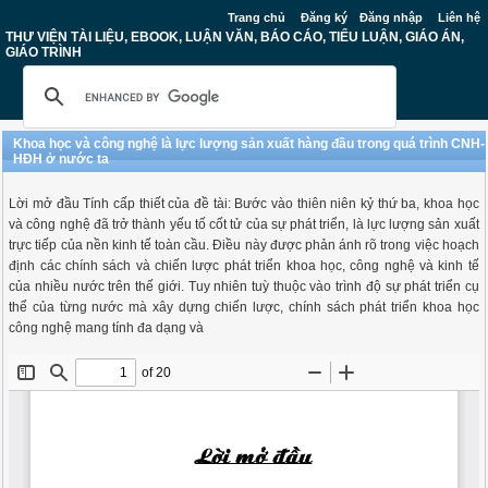
Trang chủ
Đăng ký
Đăng nhập
Liên hệ
THƯ VIỆN TÀI LIỆU, EBOOK, LUẬN VĂN, BÁO CÁO, TIỂU LUẬN, GIÁO ÁN,
GIÁO TRÌNH
Khoa học và công nghệ là lực lượng sản xuất hàng đầu trong quá trình CNH-
HĐH ở nước ta
Lời mở đầu Tính cấp thiết của đề tài: Bước vào thiên niên kỷ thứ ba, khoa học
và công nghệ đã trở thành yếu tố cốt tử của sự phát triển, là lực lượng sản xuất
trực tiếp của nền kinh tế toàn cầu. Điều này được phản ánh rõ trong việc hoạch
định các chính sách và chiến lược phát triển khoa học, công nghệ và kinh tế
của nhiều nước trên thế giới. Tuy nhiên tuỳ thuộc vào trình độ sự phát triển cụ
thể của từng nước mà xây dựng chiến lược, chính sách phát triển khoa học
công nghệ mang tính đa dạng và