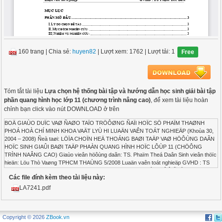
160 trang
|
Chia sẻ:
huyen82
| Lượt xem: 1762
| Lượt tải: 1
Free
Tóm tắt tài liệu
Lựa chọn hệ thống bài tập và hướng dẫn học sinh giải bài tập
phần quang hình học lớp 11 (chương trình nâng cao)
, để xem tài liệu hoàn
chỉnh bạn click vào nút DOWNLOAD ở trên
BOÄ GIAÙO DUÏC VAØ ÑAØO TAÏO TRÖÔØNG ÑAÏI HOÏC SÖ PHAÏM THAØNH PHOÁ HOÀ CHÍ MINH KHOA VAÄT LYÙ HI LUAÄN VAÊN TOÁT NGHIEÄP (Khoùa 30, 2004 – 2008) Ñeà taøi: LÖÏA CHOÏN HEÄ THOÁNG BAØI TAÄP VAØ HÖÔÙNG DAÃN HOÏC SINH GIAÛI BAØI TAÄP PHAÀN QUANG HÌNH HOÏC LÔÙP 11 (CHÖÔNG TRÌNH NAÂNG CAO) Giaùo vieân höôùng daãn: TS. Phaïm Theá Daân Sinh vieân thöïc hieän: Löu Thò Vaøng TPHCM THAÙNG 5/2008 Luaän vaên toát nghieäp GVHD : TS Phaïm Theá Daân SVTH: Löu Thò Vaøng 1 MUÏC LUÏC PHAÀN MÔÛ ÑAÀU ................................................................................................................................ 3 I. LYÙ DO CHOÏN ÑEÀ TAØI: ............................................................................................................... 3 II. MUÏC ÑÍCH NGHIEÂN CÖÙU: ........................................................................................................ 3 III. NHIEÄM VUÏ NGHIEÂN CÖÙU: ....................................................................................................... 3 IV. PHÖÔNG PHAÙP NGHIEÂN CÖÙU: ................................................................................................. 3 V. GIÔÙI HAÏN NGHIEÂN CÖÙU:.......................................................................................................... 3 CHÖÔNG 1: LÍ LUAÄN CHUNG VEÀ PHÖÔNG PHAÙP GIAÛNG DAÏY BAØI TAÄP VAÄT LÍ ÔÛ TRÖÔØNG TRUNG HOÏC PHOÅ THOÂNG......................................................................................... 4 1.1. TAÙC DUÏNG CUÛA BAØI TAÄP VAÄT LÍ TRONG DAÏY HOÏC VAÄT LÍ: .................................................... 4 1.2. PHAÂN LOAÏI BAØI TAÄP VAÄT LYÙ ................................................................................................. 4 1.3. PHÖÔNG PHAÙP GIAÛI BAØI TAÄP VAÄT LYÙ: ................................................................................... 6 1.4. HÖÔÙNG DAÃN HOÏC SINH GIAÛI BAØI TAÄP VAÄT LYÙ: ...................................................................... 8 1.5. NHÖÕNG YEÂU CAÀU VEÀ LÖÏA CHOÏN VAØ SÖÛ DUÏNG BAØI TAÄP VAÄT LYÙ TRONG DAÏY HOÏC VAÄT LYÙ: .. 10 CHÖÔNG 2: LÖÏA CHOÏN HEÄ THOÁNG BAØI TAÄP VAØ HÖÔÙNG DAÃN HOÏC SINH GIAÛI BAØI TAÄP PHAÀN QUANG HÌNH HOÏC LÔÙP 11 (CHÖÔNG TRÌNH NAÂNG CAO)......................... 12 2.1. CHUÛ ÑEÀ 1: KHUÙC XAÏ AÙNH SAÙNG – PHAÛN XAÏ TOAØN PHAÀN ..................................... 12 A. Toùm taét lyù thuyeát: ............................................................................................................... 12 B. Caùc daïng baøi taäp: .............................................................................................................. 14 I. Baøi taäp ñònh tính:.......................................................................................................... 14 I.1 Heä thoáng baøi taäp: ................................................................................................... 14 I.2 Vò trí, taùc duïng cuûa caùc baøi taäp: ............................................................................. 15 I.3 Höôùng daãn hoïc sinh giaûi baøi taäp: ........................................................................... 15 II. Baøi taäp ñònh löôïng: ..................................................................................................... 17 II.1 Heä thoáng baøi taäp: .................................................................................................. 17 II.2 Vò trí, taùc duïng cuûa caùc baøi taäp:............................................................................ 18 II.3 Höôùng daãn hoïc sinh giaûi baøi taäp: .......................................................................... 20 III. Baøi taäp traéc nghieäm:.................................................................................................. 33 III.1 Heä thoáng baøi taäp:................................................................................................. 33 III.2 Vò trí, taùc duïng cuûa caùc baøi taäp: .......................................................................... 36 III.3 Höôùng daãn hoïc sinh giaûi baøi taäp:......................................................................... 37 2.2 CHUÛ ÑEÀ 2: LAÊNG KÍNH................................................................................................... 40 A. Toùm taét lí thuyeát:................................................................................................................ 40 B. Caùc daïng baøi taäp: .............................................................................................................. 41 I. Baøi taäp ñònh tính:.......................................................................................................... 41 I.1. Heä thoáng baøi taäp: .................................................................................................. 41 I.2 Vò trí, taùc duïng cuûa caùc baøi taäp: ............................................................................. 41 I.3 Höôùng daãn hoïc sinh giaûi baøi taäp: ........................................................................... 41 II. Baøi taäp ñònh löôïng: ..................................................................................................... 42 II.1 Heä thoáng baøi taäp: .................................................................................................. 42 II.2 Vò trí, taùc duïng cuûa caùc baøi taäp:............................................................................ 43 II.3 Höôùng daãn hoïc sinh giaûi baøi taäp: .......................................................................... 44 III.Baøi taäp traéc nghieäm:................................................................................................... 52 III.1 Heä thoáng baøi taäp:................................................................................................. 52 III.2 Vò trí, taùc duïng cuûa caùc baøi taäp: .......................................................................... 53 III.3 Höôùng daãn hoïc sinh giaûi baøi taäp:......................................................................... 54 Luaän vaên toát nghieäp GVHD : TS Phaïm Theá Daân SVTH: Löu Thò Vaøng 2 2.3. CHUÛ ÑEÀ 3: THAÁU KÍNH MOÛNG ..................................................................................... 55 A. Toùm taét lí thuyeát:................................................................................................................ 55 B. Caùc daïng baøi taäp: .............................................................................................................. 58 I. Baøi taäp ñònh tính:.......................................................................................................... 58 I.1 Heä thoáng baøi taäp: ................................................................................................... 58 I.2 Vò trí, taùc duïng cuûa caùc baøi taäp: ............................................................................. 59 I.3 Höôùng daãn hoïc sinh giaûi baøi taäp: ........................................................................... 59 II.Baøi taäp ñònh löôïng: ...................................................................................................... 62 II.1 Heä thoáng baøi taäp: .................................................................................................. 62 II.2 Vò trí, taùc duïng cuûa caùc baøi taäp:............................................................................ 64 II.3 Höôùng daãn hoïc sinh giaûi baøi taäp: .......................................................................... 65 III. Baøi taäp traéc nghieäm:.................................................................................................. 86 III.1 Heä thoáng baøi taäp:................................................................................................ 86 III.2 Vò trí, taùc duïng cuûa caùc baøi taäp: .......................................................................... 89 III.3 Höôùng daãn hoïc sinh giaûi baøi taäp:......................................................................... 89 2.4. CHUÛ ÑEÀ 4: MAÉT – CAÙC TAÄT CUÛA MAÉT – CAÙCH KHAÉC PHUÏC.................................. 92 A. Toùm taét lí thuyeát:................................................................................................................ 92 B. Heä thoáng baøi taäp: ............................................................................................................... 93 I. Baøi taäp ñònh tính:.......................................................................................................... 93 I.1 Heä thoáng baøi taäp: ................................................................................................... 93 I.2 Vò trí, taùc duïng cuûa caùc baøi taäp: ............................................................................. 94 I.3 Höôùng daãn hoïc sinh giaûi baøi taäp: ........................................................................... 94 II. Baøi taäp ñònh löôïng: ..................................................................................................... 95 II.1 Heä thoáng baøi taäp: .................................................................................................. 95 II.2 Vò trí, taùc duïng cuûa caùc baøi taäp:............................................................................ 96 II.3 Höôùng daãn hoïc sinh giaûi baøi taäp: .......................................................................... 97 III. Baøi taäp traéc nghieäm:................................................................................................ 108 III.1 Heä thoáng baøi taäp:............................................................................................... 108 III.2 Vò trí, taùc duïng cuûa caùc baøi taäp: ........................................................................ 112 III.3 Höôùng daãn hoïc sinh giaûi b
Các file đính kèm theo tài liệu này:
LA7241.pdf
Copyright © 2026
ZBook.vn