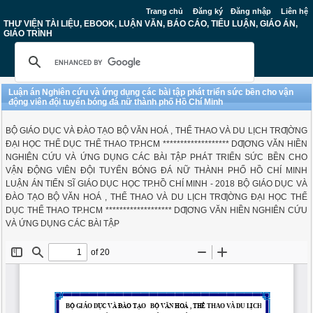
Trang chủ
Đăng ký
Đăng nhập
Liên hệ
THƯ VIỆN TÀI LIỆU, EBOOK, LUẬN VĂN, BÁO CÁO, TIỂU LUẬN, GIÁO ÁN,
GIÁO TRÌNH
Luận án Nghiên cứu và ứng dụng các bài tập phát triển sức bền cho vận
động viên đội tuyển bóng đá nữ thành phố Hồ Chí Minh
BỘ GIÁO DỤC VÀ ĐÀO TẠO BỘ VĂN HOÁ , THỂ THAO VÀ DU LỊCH TRƢỜNG
ĐẠI HỌC THỂ DỤC THỂ THAO TP.HCM ******************* DƢƠNG VĂN HIỀN
NGHIÊN CỨU VÀ ỨNG DỤNG CÁC BÀI TẬP PHÁT TRIỂN SỨC BỀN CHO
VẬN ĐỘNG VIÊN ĐỘI TUYỂN BÓNG ĐÁ NỮ THÀNH PHỐ HỒ CHÍ MINH
LUẬN ÁN TIẾN SĨ GIÁO DỤC HỌC TP.HỒ CHÍ MINH - 2018 BỘ GIÁO DỤC VÀ
ĐÀO TẠO BỘ VĂN HOÁ , THỂ THAO VÀ DU LỊCH TRƢỜNG ĐẠI HỌC THỂ
DỤC THỂ THAO TP.HCM ******************* DƢƠNG VĂN HIỀN NGHIÊN CỨU
VÀ ỨNG DỤNG CÁC BÀI TẬP