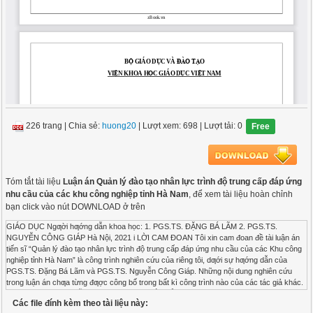
226 trang
|
Chia sẻ:
huong20
| Lượt xem: 698
| Lượt tải: 0
Free
Tóm tắt tài liệu
Luận án Quản lý đào tạo nhân lực trình độ trung cấp đáp ứng
nhu cầu của các khu công nghiệp tỉnh Hà Nam
, để xem tài liệu hoàn chỉnh
bạn click vào nút DOWNLOAD ở trên
GIÁO DỤC Ngƣời hƣớng dẫn khoa học: 1. PGS.TS. ĐẶNG BÁ LÃM 2. PGS.TS. NGUYỄN CÔNG GIÁP Hà Nội, 2021 i LỜI CAM ĐOAN Tôi xin cam đoan đề tài luận án tiến sĩ “Quản lý đào tạo nhân lực trình độ trung cấp đáp ứng nhu cầu của các Khu công nghiệp tỉnh Hà Nam” là công trình nghiên cứu của riêng tôi, dƣới sự hƣớng dẫn của PGS.TS. Đặng Bá Lãm và PGS.TS. Nguyễn Công Giáp. Những nội dung nghiên cứu trong luận án chƣa từng đƣợc công bố trong bất kì công trình nào của các tác giả khác. Tác giả luận án Nguyễn Thị Thanh Thủy ii LỜI CẢM ƠN Tôi xin trân trọng cảm ơn Lãnh đạo Viện Khoa học Giáo dục Việt Nam, Phòng Quản lý khoa học, Đào tạo và Hợp tác quốc tế cùng các Quí thầy cô giáo của Viện Khoa học Giáo dục Việt Nam đã hƣớng dẫn, giúp đỡ, tạo điều kiện thuận lợi cho tôi trong suốt thời gian học tập, nghiên cứu và thực hiện luận án. Tôi xin trân trọng biết ơn PGS.TS. Đặng Bá Lãm, PGS.TS. Nguyễn Công Giáp đã tận tình giúp đỡ tôi trong suốt thời gian nghiên cứu và hoàn thiện luận án. Tôi xin trân trọng cảm ơn các nhà khoa học trong các Hội đồng thi các chuyên đề tiến sĩ, Hội đồng Seminar luận án tiến sĩ, Hội đồng đánh giá luận án tiến sĩ cấp Bộ môn và Phản biện độc lập đã có nhiều góp ý quan trọng để tôi kịp thời nghiên cứu bổ sung và hoàn thiện luận án. Tôi xin chân thành cảm ơn các Hiệu trƣởng, cán bộ quản lý, các thầy cô giáo, học sinh của các cơ sở giáo dục nghề nghiệp, Lãnh đạo Sở Lao động TB&XH, Lãnh đạo Ban quản lý dự án các khu công nghiệp tỉnh Hà Nam, Cán bộ quản lý các doanh nghiệp và ngƣời lao động tại các doanh nghiệp thuộc các khu công nghiệp tỉnh Hà Nam đã giúp đỡ tôi rất nhiều trong điều tra, khảo sát và thực hiện luận án. Và cuối cùng, tôi xin đƣợc gửi lời cảm ơn chân thành sâu sắc đến gia đình, bạn bè và đồng nghiệp đã hỗ trợ, chia sẻ, giúp đỡ tôi trong suốt quá trình nghiên cứu, thực hiện và hoàn thiện luận án. Xin chân thành cảm ơn! Tác giả luận án Nguyễn Thị Thanh Thủy iii MỤC LỤC DANH MỤC CÁC TỪ VIẾT TẮT ................................................................................ vii DANH MỤC BẢNG ..................................................................................................... viii DANH MỤC BIỂU ĐỒ .................................................................................................. ix DANH MỤC SƠ ĐỒ ......................................................................................................... x MỞ ĐẦU ........................................................................................................................... 1 1. Lý do lựa chọn đề tài ..................................................................................................... 1 2. Mục đích nghiên cứu ..................................................................................................... 4 3. Khách thể và đối tƣợng nghiên cứu ............................................................................... 4 4. Giả thuyết khoa học ....................................................................................................... 4 5. Nhiệm vụ nghiên cứu .................................................................................................... 4 6. Phạm vi nghiên cứu ....................................................................................................... 5 7. Quan điểm tiếp cận và phƣơng pháp nghiên cứu .......................................................... 6 8. Những luận điểm bảo vệ ................................................................................................ 8 9. Đóng góp mới của luận án ............................................................................................. 8 10. Cấu trúc của luận án .................................................................................................... 9 11. Nơi thực hiện đề tài nghiên cứu .................................................................................. 9 CHƢƠNG 1: CƠ SỞ LÝ LUẬN VỀ QUẢN LÝ ĐÀO TẠO NHÂN LỰC TRÌNH ĐỘ TRUNG CẤP ĐÁP ỨNG NHU CẦU CỦA CÁC KHU CÔNG NGHIỆP .................... 10 1.1. Tổng quan nghiên cứu vấn đề ............................................................................... 10 1.2. Một số khái niệm cơ bản ....................................................................................... 29 1.2.1. Đào tạo ........................................................................................................... 29 1.2.2. Quản lý đào tạo .............................................................................................. 29 1.2.3. Nhân lực .......................................................................................................... 31 1.2.4. Nhân lực trình độ trung cấp ........................................................................... 32 1.2.5. Khu công nghiệp ............................................................................................. 33 1.2.6. Nhu cầu nhân lực trong các khu công nghiệp ................................................ 34 1.3. Đào tạo nhân lực trình độ trung cấp đáp ứng nhu cầu của các khu công nghiệp35 1.3.1. Nhu cầu nhân lực trình độ trung cấp trong các khu công nghiệp ..................... 35 1.3.2. Một số mô hình đào tạo nhân lực trình độ trung cấp đáp ứng nhu cầu của các khu công nghiệp ........................................................................................................... 39 1.3.2.1. Mô hình phát triển chương trình đào tạo theo phương pháp DACUM (Developing a Curriculum) ....................................................................................... 39 1.3.2.2. Mô hình đào tạo theo tiếp cận CDIO .......................................................... 40 1.3.2.3. Mô hình đào tạo theo quá trình ................................................................... 41 1.3.2.4. Mô hình đào tạo theo CIPO......................................................................... 42 iv 1.3.3. Nội dung đào tạo nhân lực trình độ trung cấp đáp ứng nhu cầu của các khu công nghiệp .................................................................................................................. 44 1.3.3.1. Yếu tố đầu vào ............................................................................................. 44 1.3.3.2. Yếu tố quá trình ........................................................................................... 45 1.3.3.3. Yếu tố đầu ra ................................................................................................ 46 1.3.3.4. Yếu tố bối cảnh ............................................................................................ 47 1.4. Một số mô hình quản lý đào tạo tại các cơ sở giáo dục ........................................ 48 1.4.1. Mô hình quản lý giáo dục theo lý thuyết Tony Bush ...................................... 48 1.4.2. Mô hình quản lý đào tạo theo mục tiêu .......................................................... 49 1.4.3. Mô hình quản lý đào tạo theo tiếp cận SEAMEO-VOCTECH ....................... 50 1.4.4. Mô hình quản lý đào tạo theo tiếp cận PDCA ................................................ 52 1.4.5. Mô hình quản lý đào tạo theo chức năng của Henry Fayol ........................... 53 1.5. Quản lý đào tạo nhân lực trình độ trung cấp đáp ứng nhu cầu của các khu công nghiệp theo tiếp cận chức năng dựa vào CIPO ............................................................ 54 1.5.1. Quản lý yếu tố đầu vào ................................................................................... 54 1.5.2. Quản lý quá trình ............................................................................................ 58 1.5.3. Quản lý các yếu tố đầu ra ............................................................................... 59 1.5.4. Tác động của bối cảnh tới quản lý đào tạo nhân lực trình độ trung cấp đáp ứng nhu cầu của các khu công nghiệp ...................................................................... 61 Kết luận chƣơng 1 ........................................................................................................ 69 CHƢƠNG 2: THỰC TRẠNG QUẢN LÝ ĐÀO TẠO NHÂN LỰC TRÌNH ĐỘ TRUNG CẤP ĐÁP ỨNG NHU CẦU CỦA CÁC KHU CÔNG NGHIỆP TỈNH HÀ NAM ................................................................................................................................ 70 2.1. Khái quát về tỉnh Hà Nam ..................................................................................... 70 2.1.1. Đặc điểm tự nhiên ........................................................................................... 70 2.1.2. Đặc điểm kinh tế - xã hội ................................................................................ 70 2.1.3. Tổng quan về các khu công nghiệp tỉnh Hà Nam ........................................... 72 2.2. Tổ chức khảo sát thực trạng .................................................................................. 75 2.2.1. Mục tiêu của khảo sát ..................................................................................... 75 2.2.2. Đối tượng, địa bàn và thời gian khảo sát ....................................................... 76 2.2.3. Nội dung khảo sát ........................................................................................... 76 2.2.4. Phương pháp khảo sát .................................................................................... 77 2.2.5. Quy trình tổ chức khảo sát .............................................................................. 77 2.2.6. Xử lý số liệu khảo sát ...................................................................................... 78 2.3. Thực trạng đào tạo nhân lực trình độ trung cấp ở các cơ sở giáo dục nghề nghiệp đáp ứng nhu cầu của các khu công nghiệp tỉnh Hà Nam ............................................. 78 v 2.3.1. Mạng lưới cơ sở giáo dục nghề nghiệp đào tạo nhân lực trình độ trung cấp ở tỉnh Hà Nam ..............................................................
Các file đính kèm theo tài liệu này: