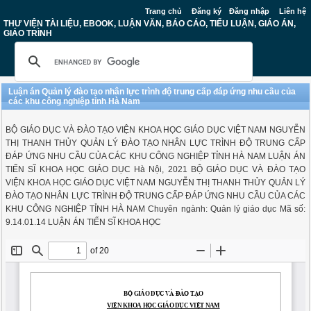
Trang chủ
Đăng ký
Đăng nhập
Liên hệ
THƯ VIỆN TÀI LIỆU, EBOOK, LUẬN VĂN, BÁO CÁO, TIỂU LUẬN, GIÁO ÁN,
GIÁO TRÌNH
Luận án Quản lý đào tạo nhân lực trình độ trung cấp đáp ứng nhu cầu của
các khu công nghiệp tỉnh Hà Nam
BỘ GIÁO DỤC VÀ ĐÀO TẠO VIỆN KHOA HỌC GIÁO DỤC VIỆT NAM NGUYỄN
THỊ THANH THỦY QUẢN LÝ ĐÀO TẠO NHÂN LỰC TRÌNH ĐỘ TRUNG CẤP
ĐÁP ỨNG NHU CẦU CỦA CÁC KHU CÔNG NGHIỆP TỈNH HÀ NAM LUẬN ÁN
TIẾN SĨ KHOA HỌC GIÁO DỤC Hà Nội, 2021 BỘ GIÁO DỤC VÀ ĐÀO TẠO
VIỆN KHOA HỌC GIÁO DỤC VIỆT NAM NGUYỄN THỊ THANH THỦY QUẢN LÝ
ĐÀO TẠO NHÂN LỰC TRÌNH ĐỘ TRUNG CẤP ĐÁP ỨNG NHU CẦU CỦA CÁC
KHU CÔNG NGHIỆP TỈNH HÀ NAM Chuyên ngành: Quản lý giáo dục Mã số:
9.14.01.14 LUẬN ÁN TIẾN SĨ KHOA HỌC