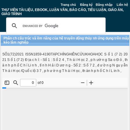
Trang chủ
Đăng ký
Đăng nhập
Liên hệ
THƯ VIỆN TÀI LIỆU, EBOOK, LUẬN VĂN, BÁO CÁO, TIỂU LUẬN, GIÁO ÁN,
GIÁO TRÌNH
Phân ch cấu trúc và ềm năng của hệ truyền động thủy nh ứng dụng trên máy
kéo lâm nghiệp
SỐ1(72)2021 ISSN1859-4190TẠPCHÍNGHIÊNCỨUKHOAHỌC S ố 1 (7 2) 20
21 S ố 1 (7 2) Đ ịa c h ỉ: - Số 1 : S ố 2 4 , T h á i H ọc 2 , p h ườ n g Sa o Đ ỏ , th
à n h p h ố C h í Li n h , tỉ n h H ả i D ươ n g - Số 2 : S ố 7 2 , đ ư ờ n g N gu y ễn
T h á i H ọc /Q uố c lộ 3 7 , p h ư ờ n g T h á i H ọc , th àn h p h ố C h í L in h ,