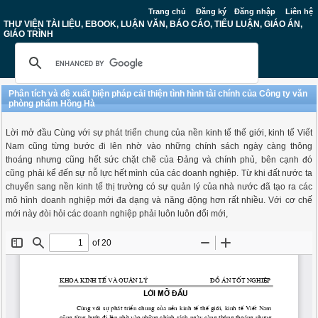
Trang chủ
Đăng ký
Đăng nhập
Liên hệ
THƯ VIỆN TÀI LIỆU, EBOOK, LUẬN VĂN, BÁO CÁO, TIỂU LUẬN, GIÁO ÁN,
GIÁO TRÌNH
Phân tích và đề xuất biện pháp cải thiện tình hình tài chính của Công ty văn
phòng phẩm Hồng Hà
Lời mở đầu Cùng với sự phát triển chung của nền kinh tế thế giới, kinh tế Viết
Nam cũng từng bước đi lên nhờ vào những chính sách ngày càng thông
thoáng nhưng cũng hết sức chặt chẽ của Đảng và chính phủ, bên cạnh đó
cũng phải kể đến sự nỗ lực hết mình của các doanh nghiệp. Từ khi đất nước ta
chuyển sang nền kinh tế thị trường có sự quản lý của nhà nước đã tạo ra các
mô hình doanh nghiệp mới đa dạng và năng động hơn rất nhiều. Với cơ chế
mới này đòi hỏi các doanh nghiệp phải luôn luôn đổi mới,