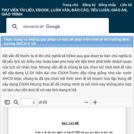
Trang chủ
Đăng ký
Đăng nhập
Liên hệ
THƯ VIỆN TÀI LIỆU, EBOOK, LUẬN VĂN, BÁO CÁO, TIỂU LUẬN, GIÁO ÁN,
GIÁO TRÌNH
Thực trạng và những giải pháp cơ bản để phát triển kinh tế thị trường định
hướng XHCN ở VN
đặt vấn đề Nước ta đi lên chủ nghiã xã hộibỏ qua giai đoạn tư bản chủ nghĩa là
tất yếu lịch sử .Điều này hoàn toàn phù hợp với tiến trình phát triển khách quan
của lịch sử nhân loại. Nhưng vấn đề là chúng ta lựa chọn mô hình kinh tế nào
để xây dựng LLSX hiện đại cho CNXH.Trước đây cũng giống như các nước
XHCN khác chúng ta đã lựa chọn mô hình kinh tế kế hoạch hóa tập trung để
xây dựng CNXH.Nhưng thực tế đã chứng minh là mô hình này không phù hợp
nó làm cho nền kinh tế rơi vào tình trạng trì trệ