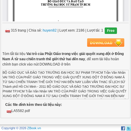
315 trang
|
Chia sẻ:
huyen82
| Lượt xem: 2186
| Lượt tải: 1
Free
Tóm tắt tài liệu
Vai trò của Phật Giáo trong việc giải quyết xung đột ở Đông
Nam Á từ sau chiến tranh thế giới thứ hai đến nay
, để xem tài liệu hoàn
chỉnh bạn click vào nút DOWNLOAD ở trên
BỘ GIÁO DỤC VÀ ĐÀO TẠO TRƯỜNG ĐẠI HỌC SƯ PHẠM TP.HCM Trần Văn Nhân VAI TRÒ CỦA PHẬT GIÁO TRONG VIỆC GIẢI QUYẾT XUNG ĐỘT Ở ĐÔNG NAM Á TỪ SAU CHIẾN TRANH THẾ GIỚI THỨ HAI ĐẾN NAY LUẬN VĂN THẠC SĨ LỊCH SỬ Thành phố Hồ Chí Minh - 2011 BỘ GIÁO DỤC VÀ ĐÀO TẠO TRƯỜNG ĐẠI HỌC SƯ PHẠM TP.HCM Trần Văn Nhân VAI TRÒ CỦA PHẬT GIÁO TRONG VIỆC GIẢI QUYẾT XUNG ĐỘT Ở ĐÔNG NAM Á TỪ SAU CHIẾN TRANH THẾ GIỚI THỨ HAI ĐẾN NAY Chuyên ngành: Lịch sử Thế giới Mã số: 60 22 50 LUẬN VĂN THẠC SĨ LỊCH SỬ NGƯỜI HƯỚNG DẪN KHOA HỌC TS. HÀ BÍCH LIÊN Thành phố Hồ Chí Minh - 2011 LỜI CAM ĐOAN Tác giả luận văn xin cam đoan với Hội đồng khoa học cùng độc giả đây là công trình nghiên cứu của bản thân. Các chứng cứ và số liệu làm cơ sở được trình bày trong luận văn là do chính bản thân sưu tầm, sắp xếp, đánh giá mang tính trung thực và chưa được công bố đầy đủ như thế trong bất kỳ công trình nghiên cứu nào khác. Các nội dung trích dẫn trong luận văn đều có nguồn gốc cụ thể, mang tính khoa học. các tài liệu tham khảo để hoàn thành luận văn đều được vinh diện trong công trình này. Với danh dự của người nghiên cứu, tôi xin chịu hoàn toàn trách nhiệm trước sự cam đoan của mình. Tác giả luận văn TRẦN VĂN NHÂN LỜI CẢM ƠN Để có thể hoàn thành luận văn với đề tài Vai trò của Phật giáo trong việc giải quyết xung đột ở Đông Nam Á từ sau Chiến tranh thế giới thứ hai đến nay, tôi chân thành cảm ơn TS. Hà Bích Liên đã trực tiếp hướng dẫn nhiệt tình để tôi hoàn thành luận văn này. Chân thành cảm ơn các giảng viên và các bạn đồng khóa đã giúp đỡ, ủng hộ với những gợi ý quý báu cho tôi trong suốt quá trình học tập. Cám ơn sự gợi ý đầy thiện chí của các giảng sư tại Học viện Phật giáo Việt Nam tại TP. Hồ Chí Minh. Cám ơn gia đình và bạn bè thân hữu đã động viên để tôi hoàn thành luận văn này. MỤC LỤC 4TLỜI CAM ĐOAN4T ...................................................................................................................................... 3 4TLỜI CẢM ƠN4T ............................................................................................................................................ 4 4TMỤC LỤC4T ................................................................................................................................................. 5 4TDANH MỤC CÁC CHỮ VIẾT TẮT4T ......................................................................................................... 7 4TMỞ ĐẦU4T ................................................................................................................................................... 8 4T1.Lý do chọn đề tài và phạm vi nghiên cứu4T............................................................................................. 8 4T2.Lịch sử vấn đề và tài liệu nghiên cứu4T ................................................................................................. 10 4T3.Phương pháp nghiên cứu4T ................................................................................................................... 13 4T . Mục đích nghiên cứu4T ........................................................................................................................ 14 4T5. Giới hạn đề tài4T .................................................................................................................................. 14 4T6. Ý nghĩa khoa học và thực tiễn4T .......................................................................................................... 15 4TChương 1: TƯ TƯỞNG HÒA BÌNH TRONG TRIẾT LÝ PHẬT GIÁO4T .................................................. 16 4T1.1.Sơ lược về lịch sử Phật giáo4T ........................................................................................................... 16 4T1.2.Tư tưởng hòa bình trong triết lý của Phật giáo 4T ................................................................................ 24 4T1.2.1.Bát Chánh Đạo – Con đường đạt đến sự hòa bình4T .................................................................... 28 4T1.2.2.Triết lý Vô Thường, Vô Ngã4T .................................................................................................... 30 4T1.2.3.Triết lý Tánh Không4T ................................................................................................................ 34 4T IỂU KẾT4T ........................................................................................................................................... 38 4TChương 2: TƯ TƯỞNG HÒA BÌNH PHẬT GIÁO TRONG VIỆC GIẢI QUYẾT XUNG ĐỘT Ở ĐÔNG NAM Á TỪ SAU CHIẾN TRANH THẾ GIỚI THỨ HAI ĐẾN NAY4T ..................................................... 39 4T2.1. “Bất bạo động” – Tư tưởng chủ yếu của người Myanmar trong việc giải quyết xung đột4T ............... 39 4T2.1.1. Bước đầu vận dụng triết lý hòa bình vào việc thiết lập bộ máy nhà nước4T................................. 39 4T2.1.2. Aung San Suu Kyi – Tinh thần “bất bạo động” cho nền dân chủ thực sự.4T ................................ 42 4T2.2. Khát vọng Santi hóa giải những xung đột ở Việt Nam.4T ................................................................ 47 4T2.2.1. Nhập thế để hóa giải xung đột ở miền Nam Việt Nam4T............................................................. 47 4T2.2.2. Kiên trì theo đuổi mục đích hòa bình trong giải quyết xung đột.4T ............................................. 55 4T2.2.3. Hòa bình – triết lý thành công của người Việt Nam4T................................................................. 61 4T2.3. Hòa bình và dân chủ - Khát vọng của Phật tử Thái Lan4T ................................................................. 65 4T2.3.1.Quá trình chọn lọc và thử nghiệm4T ............................................................................................ 65 4T2.3.2. Đứng ngoài xung đột để giải quyết xung đột.4T .......................................................................... 71 4T2.4. Những nỗ lực không mấy thành công của Phật giáo Campuchia trong giải quyết xung đột.4T ........... 76 4T IỂU KẾT4T ........................................................................................................................................... 84 4TChương 3: MỘT SỰ LỰA CHỌN CỦA THẾ KỶ XXI4T............................................................................ 88 4T3.1. Phật giáo với việc xây dựng niềm tin bền vững.4T ............................................................................. 88 4T3.2.Khởi nguồi của quá trình đối thoại, hợp tác4T .................................................................................... 93 4T3.3.Một tư tưởng , một khát vọng không đơn độc.4T ................................................................................ 96 4T IỂU KẾT4T ......................................................................................................................................... 100 4TKẾT LUẬN4T ........................................................................................................................................... 102 4T ÀI LIỆU THAM KHẢO4T ...................................................................................................................... 108 4TPHỤ LỤC4T .............................................................................................................................................. 119 DANH MỤC CÁC CHỮ VIẾT TẮT AFSR: Hiệp hội các ngành Khoa học xã hội về tôn giáo (l’Association Francaise de Sciences socials des religions) ASEAN: Hiệp hội các quốc gia Đông Nam Á (Association of Southeast Asian Nations) EIAB: Viện Phật học Ứng dụng Âu châu (The European Institute of Applied Buddhism) FUNCINPEC: Mặt trận Thống nhất Dân tộc vì một nước Campuchia Độc lập, Trung lập, Hòa bình và Hợp tác (Front Uni National pour un Cambodge Indépendant, Neutre, Pacifique, et Coopératif) GNH: Tổng Hạnh phúc Quốc gia (Gross National Happiness) NBB: Cục Phật giáo Quốc gia (National Bureau of Buddhism) NLD: Liên minh Dân tộc vì nền dân chủ (National League for Democracy) RAD: Bộ các vấn đề Tôn giáo (National Bureau of Buddhism) SLORC: Hội đồng Khôi phục trật tự và Luật pháp Quốc gia (State Law and Order Restoration Council) MỞ ĐẦU 1.Lý do chọn đề tài và phạm vi nghiên cứu Đề tài Phật giáo với các triết lý nhân sinh hướng tới lòng khoan dung và độ lượng luôn là chủ đích hướng tới của các công trình nghiên cứu phục vụ cho việc tìm hiểu, khai mở các giá trị nhân văn của nhân loại, đem lại những lời khuyên dễ chấp nhận cho xã hội khi mà những giá trị ấy ngày càng trở nên quan trọng hơn trước tình hình thế giới hiện nay. Cách đây đã hơn 2500 năm, Phật giáo do Siddhartha Gautama (563 – 483 TCN) sáng lập đã đem lại ánh sáng và hy vọng cho mọi tầng lớp nhân dân đau khổ ở Ấn Độ. Và trong suốt chiều dài lịch sử, đạo Phật luôn xuất hiện như một giải pháp cuối cùng cho các vấn đề nan giải, nơi mà mọi xung đột đang ở đỉnh điểm, mọi cố gắng dường như vô vọng và khi chiến tranh qua đi, sự sống hồi sinh cũng là lúc Phật giáo ươm mầm cho hoà bình trở lại. Ngày nay khi mà vấn đề “khủng bố”, “chiến tranh”, “bạo loạn”,... đã trở thành những đề tài thời sự mang tính liên tục và “nóng hổi” thì tinh thần và triết lý của đạo Phật ngày càng trở nên cần thiết hơn. Trong quá khứ con người đã chấp nhận đạo Phật như một con đường của sự giải thoát cho số phận, tìm đến sự bình đẳng trước Đạo pháp cho "thập loại chúng sinh" theo tinh thần " từ bi hỷ xả" thì ở hiện tại đạo Phật như một tiếng gọi hoà bình, thúc giục con người quay về “ những giá trị nhân bản” , chấm dứt chiến tranh, mưu cầu hạnh phúc cho mình và cho nhân loại. Các cuộc chiến tranh cục bộ trên thế giới như chiến tranh Iraq, bạo loạn ở Grudia, xung đột ở Kashmir,...vẫn đang tiếp diễn, vì thế, hơn bao giờ hết như nhân loại khao khát hướng đến một giá trị như Jawaharlal Nehru từng tha thiết kêu gọi : “ Có lẽ chưa bao giờ trong quá khứ , bức thông điệp hoà bình của Đức Phật lại cần thiết hơn thế cho nhân loại đang đau khổ và đả
Các file đính kèm theo tài liệu này:
LA5582.pdf
Copyright © 2026
ZBook.vn