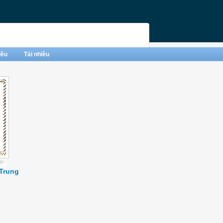
iều
Tải nhiều
Trung