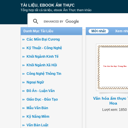
TÀI LIỆU, EBOOK ẨM THỰC
Tổng hợp tất cả tài liệu, ebook Ẩm Thực tham khảo
Danh Mục Tài Liệu
Mới nhất
Xem nh
Các Môn Đại Cương
Kỹ Thuật - Công Nghệ
Khối Ngành Kinh Tế
Khối Ngành Xã Hội
Công Nghệ Thông Tin
Ngoại Ngữ
Đồ Án - Luận Văn
Văn hóa ẩm thực 
Giáo Dục - Đào Tạo
Hoa
Mẫu Văn Bản
Lượt xem: 1850
Kỹ Năng Mềm
Văn Bản Luật