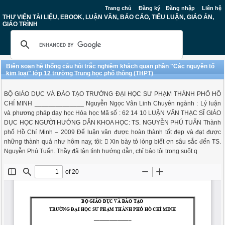
Trang chủ
Đăng ký
Đăng nhập
Liên hệ
THƯ VIỆN TÀI LIỆU, EBOOK, LUẬN VĂN, BÁO CÁO, TIỂU LUẬN, GIÁO ÁN,
GIÁO TRÌNH
Biên soạn hệ thống câu hỏi trắc nghiệm khách quan phần "Các nguyên tố
kim loại" lớp 12 trường Trung học phổ thông (THPT)
BỘ GIÁO DỤC VÀ ĐÀO TẠO TRƯỜNG ĐẠI HỌC SƯ PHẠM THÀNH PHỐ HỒ
CHÍ MINH ______________ Nguyễn Ngọc Vân Linh Chuyên ngành : Lý luận
và phương pháp dạy học Hóa học Mã số : 62 14 10 LUẬN VĂN THẠC SĨ GIÁO
DỤC HỌC NGƯỜI HƯỚNG DẪN KHOA HỌC: TS. NGUYỄN PHÚ TUẤN Thành
phố Hồ Chí Minh – 2009 Để luận văn được hoàn thành tốt đẹp và đạt được
những thành quả như hôm nay, tôi:  Xin bày tỏ lòng biết ơn sâu sắc đến TS.
Nguyễn Phú Tuấn. Thầy đã tận tình hướng dẫn, chỉ bảo tôi trong suốt q