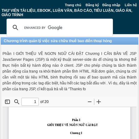
Trang chủ
Đăng ký
Đăng nhập
Liên hệ
THƯ VIỆN TÀI LIỆU, EBOOK, LUẬN VĂN, BÁO CÁO, TIỂU LUẬN, GIÁO ÁN,
GIÁO TRÌNH
Chương trình quản lý việc sửa chữa thuê bao điên thoại hỏng
Phần I GIỚI THIỆU VỀ NGƠN NGỮ CÀI ĐẶT Chương I CĂN BẢN VỀ JSP
JavaServer Pages (JSP) là một kỹ thuật server-side do đĩ chúng ta khơng thể
thực hiện bất kỳ hành động nào ở client. JSP cho phép chúng ta tách thành
phần động của trang ra khỏi thành phần tĩnh HTML. Rất đơn giản, chúng ta chỉ
cần viết một tài liệu HTML bình thường rồi sau đĩ bao quanh mã của thành
phần động trong các tag đặc biệt, hầu hết các tag bắt đầu với . Ví dụ, đây là một
phần của trang JSP, cĩ kết quả trả về là “Thanks fo